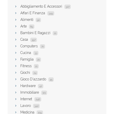
Abbigliamento E Accessori
327
Affari E Finanza
349
Alimenti
90
Arte
89
Bambini E Ragazzi
21
Casa
397
Computers
70
Cucina
33
Famiglia
20
Fitness
21
Giochi
24
Gioco D'azzardo
45
Hardware
42
Immobiliare
101
Internet
246
Lavoro
342
Medicina
109