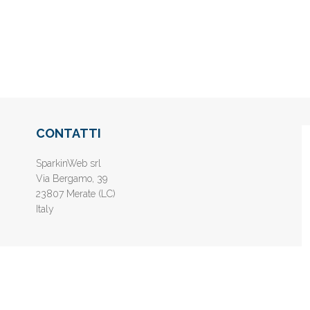
CONTATTI
SparkinWeb srl
Via Bergamo, 39
23807 Merate (LC)
Italy
nline gratis - Inserisci il tuo sito web e aumenta la popolarità sui motori di 