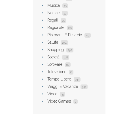
Musica
33
Notizie
33
Regali
21
Regionale
66
Ristoranti E Pizzerie
49
Salute
234
Shopping
252
Società
198
Software
82
Televisione
6
Tempo Libero
133
Viaggi E Vacanze
341
Video
15
Video Games
2