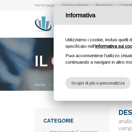
Home page
Elenco aziende
Premium
Contatt
Informativa
Utilizziamo i cookie, inclusi quelli 
specificato nell'
informativa sui co
IL GIORNALE 
Puoi acconsentirne l'utilizzo chiud
continuando a navigare in altro m
Scopri di più e personalizza
Home
Aziende
Il giornale dei vampiri
DES
CATEGORIE
anali
vampi