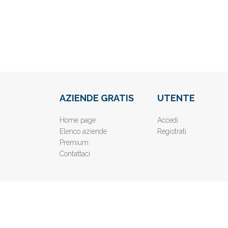
AZIENDE GRATIS
UTENTE
Home page
Accedi
Elenco aziende
Registrati
Premium
Contattaci
© 2019
www.AziendeGratis.it
- Elenco aziende e imprese o