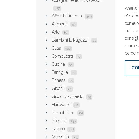
Abbigliamento E Accessori
Analisi
327
Affari E Finanza
e' stato
349
come ob
Alimenti
90
culture
Arte
89
consigl
Bambini E Ragazzi
21
maniere
Casa
397
perde n
Computers
70
Cucina
33
CO
Famiglia
20
Fitness
21
Giochi
24
Gioco D'azzardo
45
Hardware
42
Immobiliare
101
Internet
246
Lavoro
342
Medicina
109