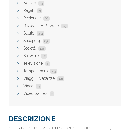
Notizie
33
Regali
21
Regionale
66
Ristoranti E Pizzerie
49
Salute
234
Shopping
252
Società
198
Software
82
Televisione
6
Tempo Libero
133
Viaggi E Vacanze
341
Video
15
Video Games
2
DESCRIZIONE
riparazioni e assistenza tecnica per iphone,