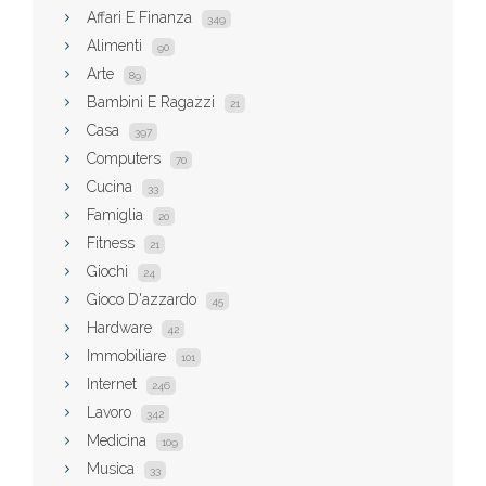
Affari E Finanza
349
Alimenti
90
Arte
89
Bambini E Ragazzi
21
Casa
397
Computers
70
Cucina
33
Famiglia
20
Fitness
21
Giochi
24
Gioco D'azzardo
45
Hardware
42
Immobiliare
101
Internet
246
Lavoro
342
Medicina
109
Musica
33