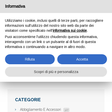
Informativa
Utilizziamo i cookie, inclusi quelli di terze parti, per raccogliere
informazioni sull’utilizzo del nostro sito web da parte dei
visitatori come specificato nell'
informativa sui cookie
.
Puoi acconsentirne l'utilizzo chiudendo questa informativa,
interagendo con un link o un pulsante al di fuori di questa
informativa o continuando a navigare in altro modo.
IFONINO.IT
Rifiuta
Accetta
Scopri di più e personalizza
Home
Aziende
iFonino.it
CATEGORIE
Abbigliamento E Accessori
327