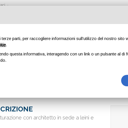
aci
di terze parti, per raccogliere informazioni sull’utilizzo del nostro sito
okie
.
endo questa informativa, interagendo con un link o un pulsante al di f
odo.
CRIZIONE
tturazione con architetto in sede a leinì e
o