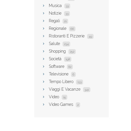
Musica
33
Notizie
33
Regali
21
Regionale
66
Ristoranti E Pizzerie
49
Salute
234
Shopping
252
Società
198
Software
82
Televisione
6
Tempo Libero
133
Viaggi E Vacanze
341
Video
15
Video Games
2