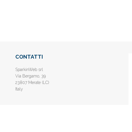
CONTATTI
SparkinWeb srl
Via Bergamo, 39
23807 Merate (LC)
Italy
nline gratis - Inserisci il tuo sito web e aumenta la popolarità sui motori di 