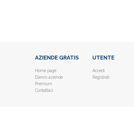
AZIENDE GRATIS
UTENTE
Home page
Accedi
Elenco aziende
Registrati
Premium
Contattaci
© 2019
www.AziendeGratis.it
- Elenco aziende e imprese o