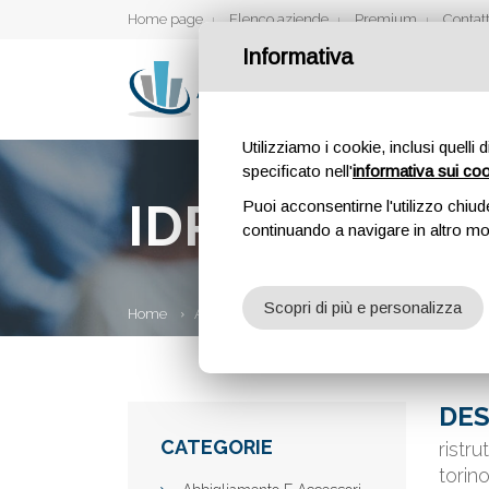
Home page
Elenco aziende
Premium
Contatt
Informativa
Utilizziamo i cookie, inclusi quelli 
specificato nell'
informativa sui co
IDROSANIX
Puoi acconsentirne l'utilizzo chiud
continuando a navigare in altro m
Scopri di più e personalizza
Home
Aziende
Idrosanix
DES
CATEGORIE
ristru
torin