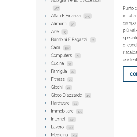
Abbigliamento E Accessori
Punto di
327
Affari E Finanza
in tutta
349
campo d
Alimenti
90
più val
Arte
89
speciali
Bambini E Ragazzi
21
di cond
Casa
397
riscald
Computers
70
esisten
Cucina
33
Famiglia
20
CO
Fitness
21
Giochi
24
Gioco D'azzardo
45
Hardware
42
Immobiliare
101
Internet
245
Lavoro
342
Medicina
109