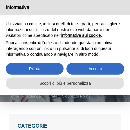
Informativa
Utilizziamo i cookie, inclusi quelli di terze parti, per raccogliere
informazioni sull’utilizzo del nostro sito web da parte dei
visitatori come specificato nell'
informativa sui cookie
.
Puoi acconsentirne l'utilizzo chiudendo questa informativa,
interagendo con un link o un pulsante al di fuori di questa
informativa o continuando a navigare in altro modo.
GRATE DI
Rifiuta
Accetta
SICUREZZA ROMA
Scopri di più e personalizza
Home
Aziende
Grate di Sicurezza Roma
CATEGORIE