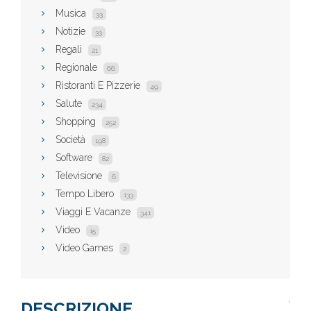
Musica
33
Notizie
33
Regali
21
Regionale
66
Ristoranti E Pizzerie
49
Salute
234
Shopping
252
Società
198
Software
82
Televisione
6
Tempo Libero
133
Viaggi E Vacanze
341
Video
15
Video Games
2
DESCRIZIONE