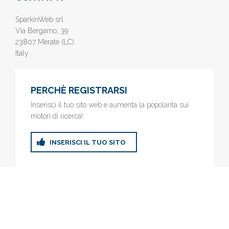
SparkinWeb srl
Via Bergamo, 39
23807 Merate (LC)
Italy
PERCHÈ REGISTRARSI
Inserisci il tuo sito web e aumenta la popolarità sui
motori di ricerca!
INSERISCI IL TUO SITO
© 2019
www.AziendeGratis.it
- Elenco aziende e imprese online
gratis - Inserisci il tuo sito web e aumenta la popolarità sui motori
di ricerca!
Privacy Policy
|
Cookie Policy
(Personalizza)