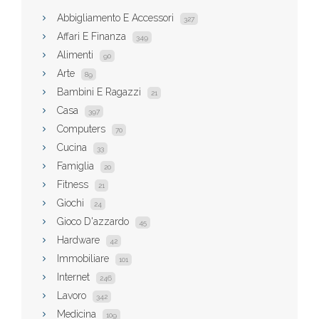
Abbigliamento E Accessori
327
Affari E Finanza
349
Alimenti
90
Arte
89
Bambini E Ragazzi
21
Casa
397
Computers
70
Cucina
33
Famiglia
20
Fitness
21
Giochi
24
Gioco D'azzardo
45
Hardware
42
Immobiliare
101
Internet
246
Lavoro
342
Medicina
109