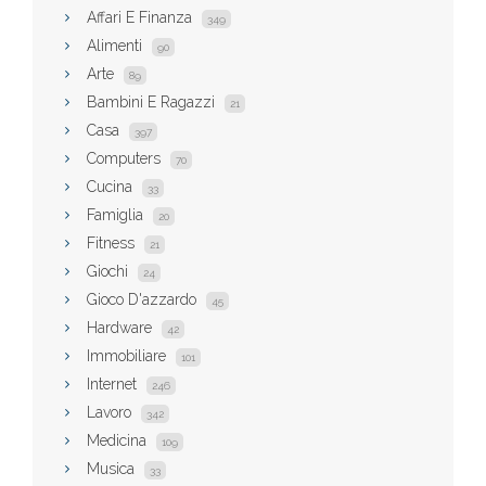
Affari E Finanza
349
Alimenti
90
Arte
89
Bambini E Ragazzi
21
Casa
397
Computers
70
Cucina
33
Famiglia
20
Fitness
21
Giochi
24
Gioco D'azzardo
45
Hardware
42
Immobiliare
101
Internet
246
Lavoro
342
Medicina
109
Musica
33