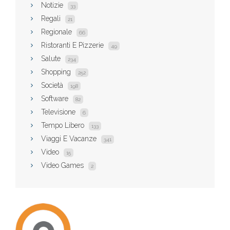
Notizie
33
Regali
21
Regionale
66
Ristoranti E Pizzerie
49
Salute
234
Shopping
252
Società
198
Software
82
Televisione
6
Tempo Libero
133
Viaggi E Vacanze
341
Video
15
Video Games
2