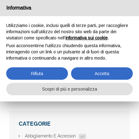
Informativa
Utilizziamo i cookie, inclusi quelli di terze parti, per raccogliere
informazioni sull’utilizzo del nostro sito web da parte dei
visitatori come specificato nell'
informativa sui cookie
.
Puoi acconsentirne l'utilizzo chiudendo questa informativa,
interagendo con un link o un pulsante al di fuori di questa
informativa o continuando a navigare in altro modo.
GRAFICA E FOTO
Rifiuta
Accetta
Scopri di più e personalizza
Home
Aziende
Grafica e Foto
CATEGORIE
Abbigliamento E Accessori
327