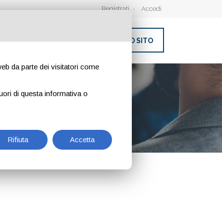
Registrati
Accedi
INSERISCI IL TUO SITO
 web da parte dei visitatori come
NER
uori di questa informativa o
Rifiuta
Accetta