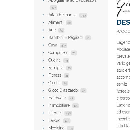
Abbigliamento E Accessori
327
Affari E Finanza
349
DES
Alimenti
90
Arte
weddi
89
Bambini E Ragazzi
21
L’agenz
Casa
397
Abbiate
Computers
70
prevale
Cucina
33
vario g
Famiglia
20
studier
Fitness
21
accompa
Giochi
24
servizi 
Gioco D'azzardo
floreal
45
Hardware
e perso
42
L’agenz
Immobiliare
101
ad esem
Internet
246
incontr
Lavoro
342
alla ti
Medicina
109