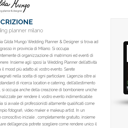
CRIZIONE
ng planner milano
ia Gilda Mungo Wedding Planner & Designer si trova ad
grasso in provincia di Milano. Si occupa
ntemente di organizzazione di matrimoni ed eventi di
enere. Insieme agli sposi la Wedding Planner dell’attività
à il mood più adatto al vostro evento. Sarete
gnati nella scelta di ogni particolare. L’agenzia oltre ai
standard di ricerca location e catering, dell’allestimento
e, si occupa anche della creazione di bomboniere uniche
nalizzate per rendere il vostro evento indimenticabile.
ia si avvale di professionisti altamente qualificati come
pio fotografi, video maker e makeup artist. In un
o conoscitivo iniziale , completamente gratuito, insieme
tolare dell’agenzia potrete scegliere come rendere unico il