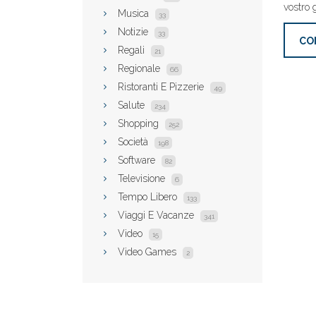
vostro 
Musica
33
Notizie
33
CO
Regali
21
Regionale
66
Ristoranti E Pizzerie
49
Salute
234
Shopping
252
Società
198
Software
82
Televisione
6
Tempo Libero
133
Viaggi E Vacanze
341
Video
15
Video Games
2