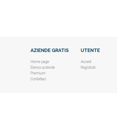
AZIENDE GRATIS
UTENTE
Home page
Accedi
Elenco aziende
Registrati
Premium
Contattaci
© 2019
www.AziendeGratis.it
- Elenco aziende e imprese o