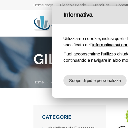
Home page
Elenco aziende
Premium
Contatt
Informativa
Utilizziamo i cookie, inclusi quelli 
specificato nell'
informativa sui co
GILDA MUNG
Puoi acconsentirne l'utilizzo chiud
continuando a navigare in altro m
Scopri di più e personalizza
Home
Aziende
Gilda Mungo Wedding Planner
CATEGORIE