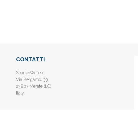
CONTATTI
SparkinWeb srl
Via Bergamo, 39
23807 Merate (LC)
Italy
nline gratis - Inserisci il tuo sito web e aumenta la popolarità sui motori di 