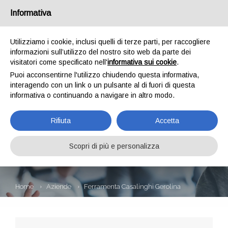
Informativa
Utilizziamo i cookie, inclusi quelli di terze parti, per raccogliere
informazioni sull’utilizzo del nostro sito web da parte dei
visitatori come specificato nell'
informativa sui cookie
.
Puoi acconsentirne l'utilizzo chiudendo questa informativa,
interagendo con un link o un pulsante al di fuori di questa
informativa o continuando a navigare in altro modo.
FERRAMENTA
Rifiuta
Accetta
CASALINGHI
GEROLINA
Scopri di più e personalizza
Home
Aziende
Ferramenta Casalinghi Gerolina