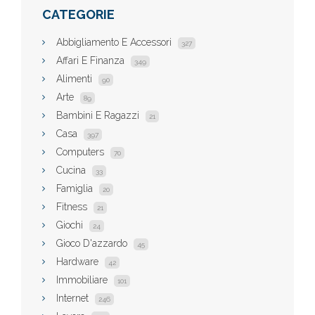
CATEGORIE
Abbigliamento E Accessori
327
Affari E Finanza
349
Alimenti
90
Arte
89
Bambini E Ragazzi
21
Casa
397
Computers
70
Cucina
33
Famiglia
20
Fitness
21
Giochi
24
Gioco D'azzardo
45
Hardware
42
Immobiliare
101
Internet
246