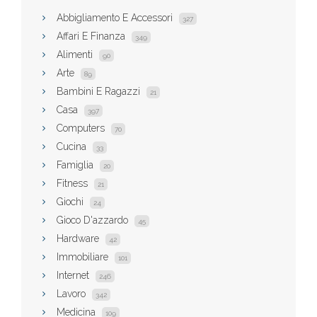
Abbigliamento E Accessori
327
Affari E Finanza
349
Alimenti
90
Arte
89
Bambini E Ragazzi
21
Casa
397
Computers
70
Cucina
33
Famiglia
20
Fitness
21
Giochi
24
Gioco D'azzardo
45
Hardware
42
Immobiliare
101
Internet
246
Lavoro
342
Medicina
109