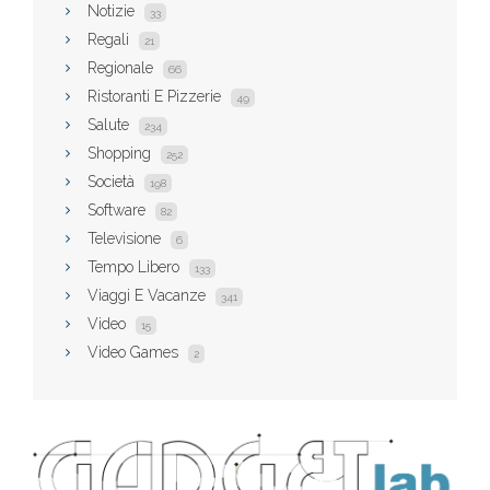
Notizie
33
Regali
21
Regionale
66
Ristoranti E Pizzerie
49
Salute
234
Shopping
252
Società
198
Software
82
Televisione
6
Tempo Libero
133
Viaggi E Vacanze
341
Video
15
Video Games
2