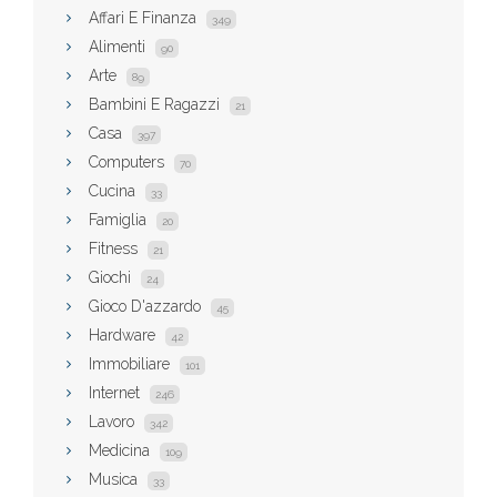
Affari E Finanza
349
Alimenti
90
Arte
89
Bambini E Ragazzi
21
Casa
397
Computers
70
Cucina
33
Famiglia
20
Fitness
21
Giochi
24
Gioco D'azzardo
45
Hardware
42
Immobiliare
101
Internet
246
Lavoro
342
Medicina
109
Musica
33