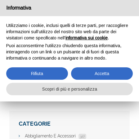
Informativa
Utilizziamo i cookie, inclusi quelli di terze parti, per raccogliere
informazioni sull’utilizzo del nostro sito web da parte dei
visitatori come specificato nell'
informativa sui cookie
.
Puoi acconsentirne l'utilizzo chiudendo questa informativa,
interagendo con un link o un pulsante al di fuori di questa
informativa o continuando a navigare in altro modo.
GADGET LAB
Rifiuta
Accetta
Scopri di più e personalizza
Home
Aziende
gadget lab
CATEGORIE
Abbigliamento E Accessori
327