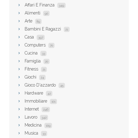
Affari E Finanza
349
Alimenti
90
Arte
89
Bambini E Ragazzi
21
Casa
397
Computers
70
Cucina
33
Famiglia
20
Fitness
21
Giochi
24
Gioco D'azzardo
45
Hardware
42
Immobiliare
101
Internet
246
Lavoro
342
Medicina
109
Musica
33