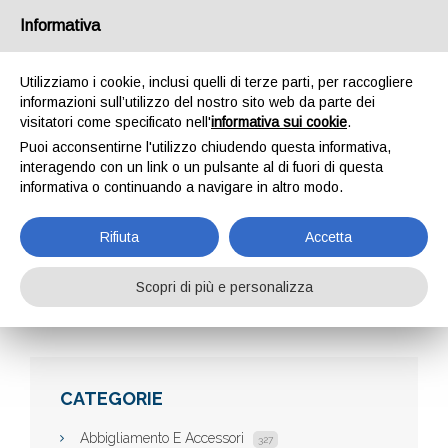
Informativa
Utilizziamo i cookie, inclusi quelli di terze parti, per raccogliere
informazioni sull’utilizzo del nostro sito web da parte dei
visitatori come specificato nell'
informativa sui cookie
.
Puoi acconsentirne l'utilizzo chiudendo questa informativa,
interagendo con un link o un pulsante al di fuori di questa
informativa o continuando a navigare in altro modo.
FIORIFLOR
Rifiuta
Accetta
Scopri di più e personalizza
Home
Aziende
Fioriflor
CATEGORIE
Abbigliamento E Accessori
327