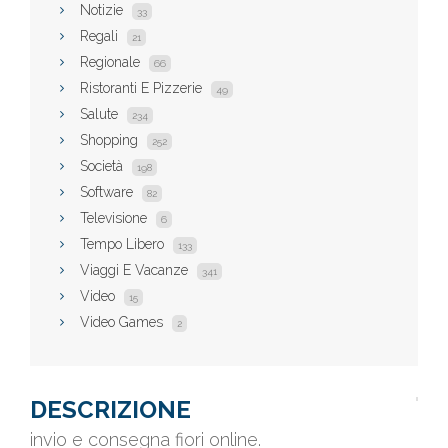
Notizie
33
Regali
21
Regionale
66
Ristoranti E Pizzerie
49
Salute
234
Shopping
252
Società
198
Software
82
Televisione
6
Tempo Libero
133
Viaggi E Vacanze
341
Video
15
Video Games
2
DESCRIZIONE
invio e consegna fiori online.