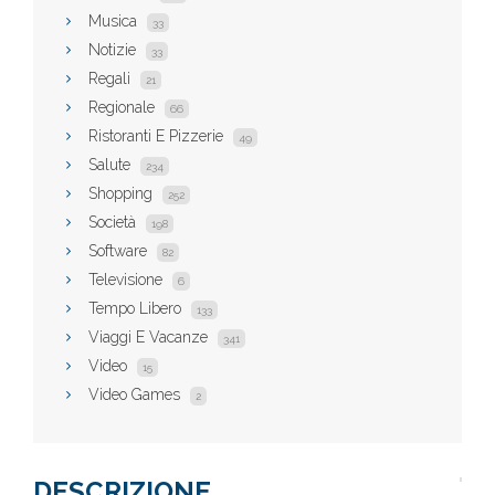
Musica
33
Notizie
33
Regali
21
Regionale
66
Ristoranti E Pizzerie
49
Salute
234
Shopping
252
Società
198
Software
82
Televisione
6
Tempo Libero
133
Viaggi E Vacanze
341
Video
15
Video Games
2
DESCRIZIONE