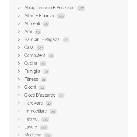
Abbigliamento E Accessori
327
Affari E Finanza
349
Alimenti
90
Arte
89
Bambini E Ragazzi
21
Casa
397
Computers
70
Cucina
33
Famiglia
20
Fitness
21
Giochi
24
Gioco D'azzardo
45
Hardware
42
Immobiliare
101
Internet
245
Lavoro
342
Medicina
109