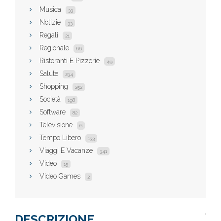
Musica
33
Notizie
33
Regali
21
Regionale
66
Ristoranti E Pizzerie
49
Salute
234
Shopping
252
Società
198
Software
82
Televisione
6
Tempo Libero
133
Viaggi E Vacanze
341
Video
15
Video Games
2
DESCRIZIONE