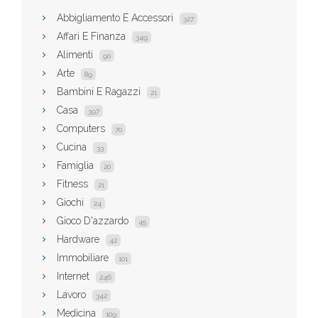
Abbigliamento E Accessori
327
Affari E Finanza
349
Alimenti
90
Arte
89
Bambini E Ragazzi
21
Casa
397
Computers
70
Cucina
33
Famiglia
20
Fitness
21
Giochi
24
Gioco D'azzardo
45
Hardware
42
Immobiliare
101
Internet
246
Lavoro
342
Medicina
109