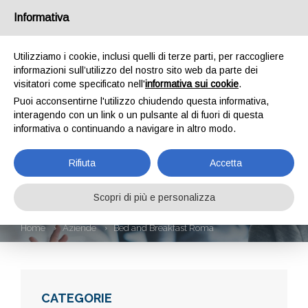
Informativa
Utilizziamo i cookie, inclusi quelli di terze parti, per raccogliere
informazioni sull’utilizzo del nostro sito web da parte dei
visitatori come specificato nell'
informativa sui cookie
.
Puoi acconsentirne l'utilizzo chiudendo questa informativa,
interagendo con un link o un pulsante al di fuori di questa
informativa o continuando a navigare in altro modo.
BED AND
Rifiuta
Accetta
BREAKFAST ROMA
Scopri di più e personalizza
Home
Aziende
Bed and Breakfast Roma
CATEGORIE