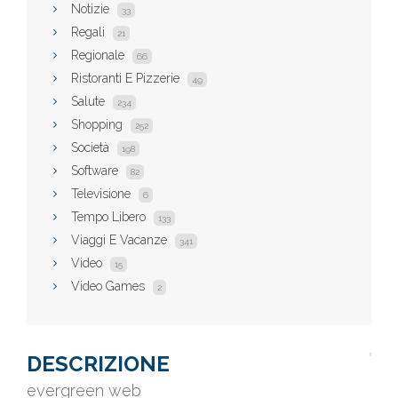
Notizie
33
Regali
21
Regionale
66
Ristoranti E Pizzerie
49
Salute
234
Shopping
252
Società
198
Software
82
Televisione
6
Tempo Libero
133
Viaggi E Vacanze
341
Video
15
Video Games
2
DESCRIZIONE
evergreen web