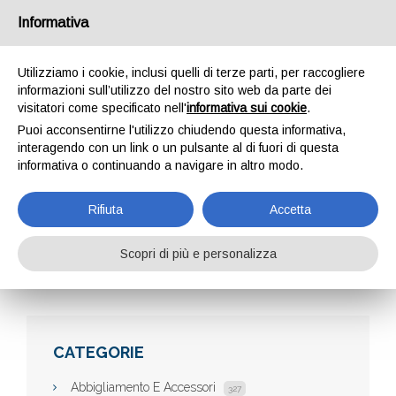
Informativa
Utilizziamo i cookie, inclusi quelli di terze parti, per raccogliere
informazioni sull’utilizzo del nostro sito web da parte dei
visitatori come specificato nell'
informativa sui cookie
.
Puoi acconsentirne l'utilizzo chiudendo questa informativa,
interagendo con un link o un pulsante al di fuori di questa
informativa o continuando a navigare in altro modo.
EVERGREEN SRL
Rifiuta
Accetta
Scopri di più e personalizza
Home
Aziende
Evergreen srl
CATEGORIE
Abbigliamento E Accessori
327