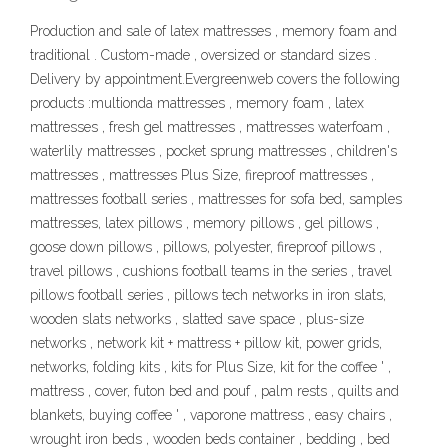
Production and sale of latex mattresses , memory foam and
traditional . Custom-made , oversized or standard sizes .
Delivery by appointment.Evergreenweb covers the following
products :multionda mattresses , memory foam , latex
mattresses , fresh gel mattresses , mattresses waterfoam ,
waterlily mattresses , pocket sprung mattresses , children's
mattresses , mattresses Plus Size, fireproof mattresses ,
mattresses football series , mattresses for sofa bed, samples
mattresses, latex pillows , memory pillows , gel pillows ,
goose down pillows , pillows, polyester, fireproof pillows ,
travel pillows , cushions football teams in the series , travel
pillows football series , pillows tech networks in iron slats,
wooden slats networks , slatted save space , plus-size
networks , network kit + mattress + pillow kit, power grids,
networks, folding kits , kits for Plus Size, kit for the coffee ' ,
mattress , cover, futon bed and pouf , palm rests , quilts and
blankets, buying coffee ' , vaporone mattress , easy chairs ,
wrought iron beds , wooden beds container , bedding , bed