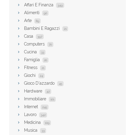
Affari E Finanza
349
Alimenti
90
Arte
89
Bambini E Ragazzi
21
Casa
397
Computers
70
Cucina
33
Famiglia
20
Fitness
21
Giochi
24
Gioco D'azzardo
45
Hardware
42
Immobiliare
101
Internet
245
Lavoro
342
Medicina
109
Musica
33