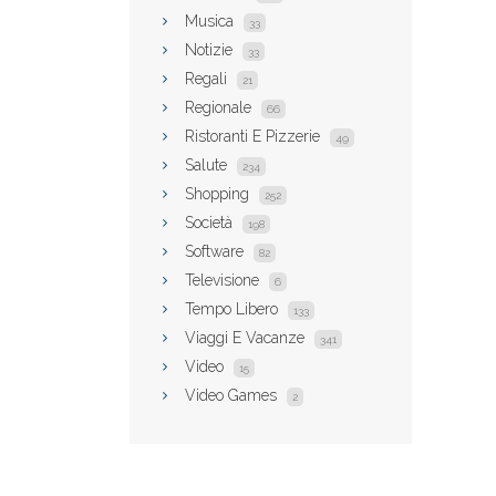
Musica
33
Notizie
33
Regali
21
Regionale
66
Ristoranti E Pizzerie
49
Salute
234
Shopping
252
Società
198
Software
82
Televisione
6
Tempo Libero
133
Viaggi E Vacanze
341
Video
15
Video Games
2