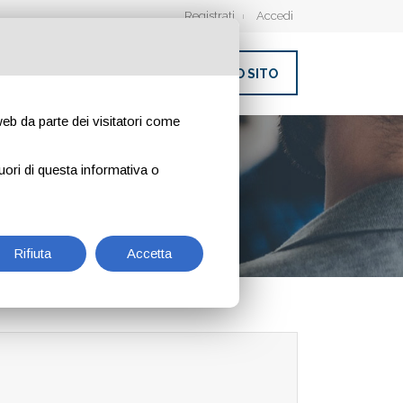
Registrati
Accedi
INSERISCI IL TUO SITO
 web da parte dei visitatori come
uori di questa informativa o
Rifiuta
Accetta