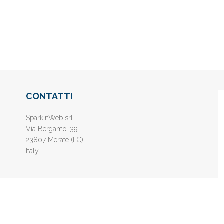
CONTATTI
SparkinWeb srl
Via Bergamo, 39
23807 Merate (LC)
Italy
nline gratis - Inserisci il tuo sito web e aumenta la popolarità sui motori di 