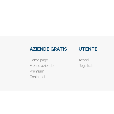
AZIENDE GRATIS
UTENTE
Home page
Accedi
Elenco aziende
Registrati
Premium
Contattaci
© 2019
www.AziendeGratis.it
- Elenco aziende e imprese o