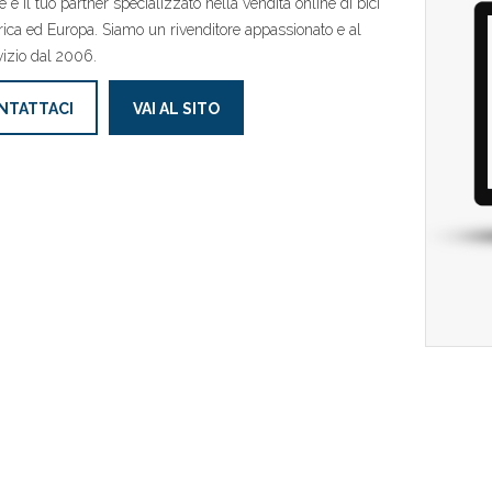
e è il tuo partner specializzato nella vendita online di bici
ica ed Europa. Siamo un rivenditore appassionato e al
vizio dal 2006.
NTATTACI
VAI AL SITO