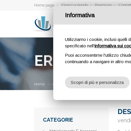
Home page
Elenco aziende
Premium
Contatt
Informativa
Utilizziamo i cookie, inclusi quelli 
specificato nell'
informativa sui co
ERESBIKE SH
Puoi acconsentirne l'utilizzo chiud
continuando a navigare in altro m
Scopri di più e personalizza
Home
Aziende
Eresbike Shop
DES
CATEGORIE
vendi