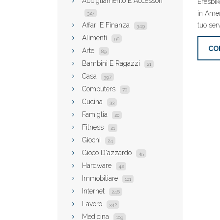
Abbigliamento E Accessori
Eresbik
in Amer
327
Affari E Finanza
tuo ser
349
Alimenti
90
CO
Arte
89
Bambini E Ragazzi
21
Casa
397
Computers
70
Cucina
33
Famiglia
20
Fitness
21
Giochi
24
Gioco D'azzardo
45
Hardware
42
Immobiliare
101
Internet
246
Lavoro
342
Medicina
109