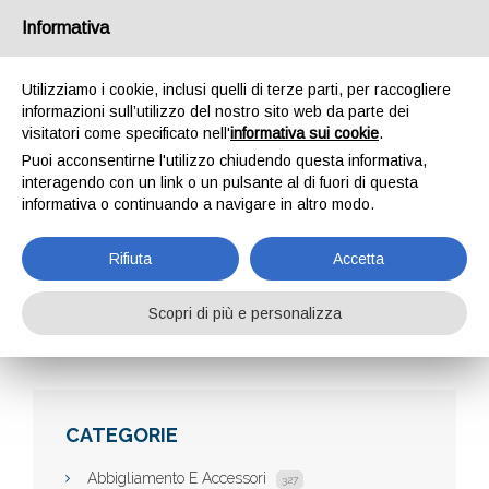
Informativa
Utilizziamo i cookie, inclusi quelli di terze parti, per raccogliere
informazioni sull’utilizzo del nostro sito web da parte dei
visitatori come specificato nell'
informativa sui cookie
.
Puoi acconsentirne l'utilizzo chiudendo questa informativa,
interagendo con un link o un pulsante al di fuori di questa
informativa o continuando a navigare in altro modo.
EMANUELA MAZZA
Rifiuta
Accetta
Scopri di più e personalizza
Home
Aziende
Emanuela Mazza
CATEGORIE
Abbigliamento E Accessori
327