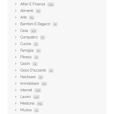
Affari E Finanza
349
Alimenti
90
Arte
89
Bambini E Ragazzi
21
Casa
397
Computers
70
Cucina
33
Famiglia
20
Fitness
21
Giochi
24
Gioco D'azzardo
45
Hardware
42
Immobiliare
101
Internet
246
Lavoro
342
Medicina
109
Musica
33