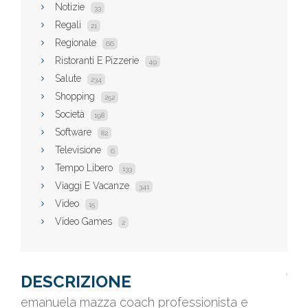
Notizie
33
Regali
21
Regionale
66
Ristoranti E Pizzerie
49
Salute
234
Shopping
252
Società
198
Software
82
Televisione
6
Tempo Libero
133
Viaggi E Vacanze
341
Video
15
Video Games
2
DESCRIZIONE
emanuela mazza coach professionista e