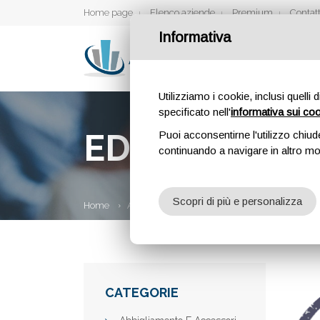
Home page
Elenco aziende
Premium
Contatt
Informativa
Utilizziamo i cookie, inclusi quelli 
specificato nell'
informativa sui co
EDIL DESIGN
Puoi acconsentirne l'utilizzo chiud
continuando a navigare in altro m
Scopri di più e personalizza
Home
Aziende
Edil Design
CATEGORIE