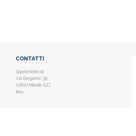
CONTATTI
SparkinWeb srl
Via Bergamo, 39
23807 Merate (LC)
Italy
nline gratis - Inserisci il tuo sito web e aumenta la popolarità sui motori di 