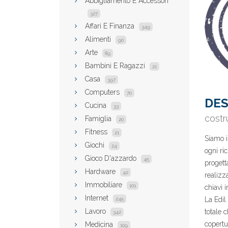
Abbigliamento E Accessori
327
Affari E Finanza
349
Alimenti
90
Arte
89
Bambini E Ragazzi
21
Casa
397
Computers
70
DES
Cucina
33
costr
Famiglia
20
Fitness
21
Siamo i
Giochi
24
ogni ric
Gioco D'azzardo
45
progett
Hardware
42
realizz
Immobiliare
101
chiavi i
Internet
La Edil
245
Lavoro
totale 
342
copertur
Medicina
109