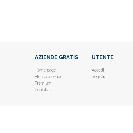
AZIENDE GRATIS
UTENTE
Home page
Accedi
Elenco aziende
Registrati
Premium
Contattaci
© 2019
www.AziendeGratis.it
- Elenco aziende e imprese o