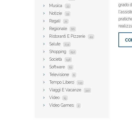
grado d
Musica
33
l'assis
Notizie
33
pratich
Regali
21
realizz
Regionale
66
Ristoranti E Pizzerie
49
CO
Salute
234
Shopping
252
Società
198
Software
82
Televisione
6
Tempo Libero
133
Viaggi E Vacanze
341
Video
15
Video Games
2