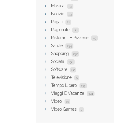
Musica
33
Notizie
33
Regali
21
Regionale
66
Ristoranti E Pizzerie
49
Salute
234
Shopping
252
Società
198
Software
82
Televisione
6
Tempo Libero
133
Viaggi E Vacanze
341
Video
15
Video Games
2