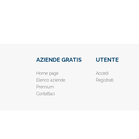
AZIENDE GRATIS
UTENTE
Home page
Accedi
Elenco aziende
Registrati
Premium
Contattaci
© 2019
www.AziendeGratis.it
- Elenco aziende e imprese o