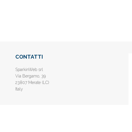
CONTATTI
SparkinWeb srl
Via Bergamo, 39
23807 Merate (LC)
Italy
nline gratis - Inserisci il tuo sito web e aumenta la popolarità sui motori di 