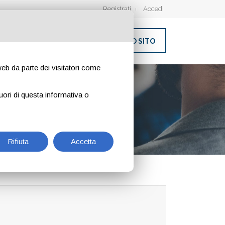
Registrati
Accedi
INSERISCI IL TUO SITO
 web da parte dei visitatori come
uori di questa informativa o
Rifiuta
Accetta