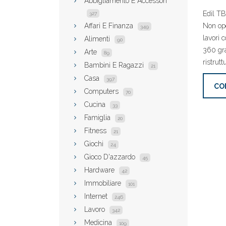
Abbigliamento E Accessori
Edil TB
327
Affari E Finanza
Non ope
349
lavori c
Alimenti
90
360 gra
Arte
89
ristrutt
Bambini E Ragazzi
21
Casa
397
CO
Computers
70
Cucina
33
Famiglia
20
Fitness
21
Giochi
24
Gioco D'azzardo
45
Hardware
42
Immobiliare
101
Internet
246
Lavoro
342
Medicina
109