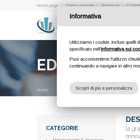
Home page
Elenco aziende
Premium
Contatt
Informativa
Utilizziamo i cookie, inclusi quelli 
specificato nell'
informativa sui co
EDIL TB SRLS
Puoi acconsentirne l'utilizzo chiud
continuando a navigare in altro m
Scopri di più e personalizza
Home
Aziende
EDIL TB SRLS
DES
CATEGORIE
la gr
rinno