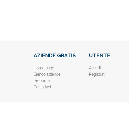
AZIENDE GRATIS
UTENTE
Home page
Accedi
Elenco aziende
Registrati
Premium
Contattaci
© 2019
www.AziendeGratis.it
- Elenco aziende e imprese o