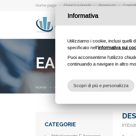
Home page
Elenco aziende
Premium
Contatt
Informativa
Utilizziamo i cookie, inclusi quelli 
specificato nell'
informativa sui co
EASYPROF I
Puoi acconsentirne l'utilizzo chiud
continuando a navigare in altro m
Scopri di più e personalizza
Home
Aziende
Easyprof imbianchino Milano
DES
CATEGORIE
imbia