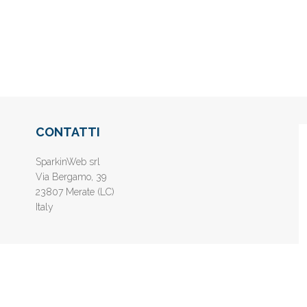
CONTATTI
SparkinWeb srl
Via Bergamo, 39
23807 Merate (LC)
Italy
nline gratis - Inserisci il tuo sito web e aumenta la popolarità sui motori di 