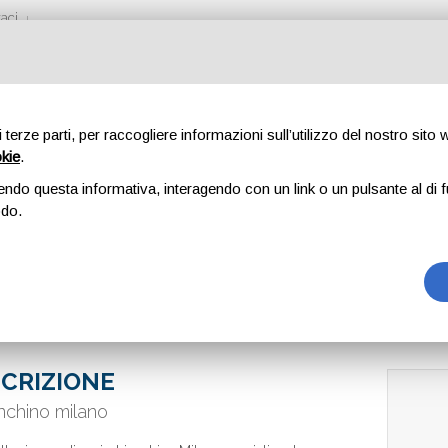
aci
di terze parti, per raccogliere informazioni sull’utilizzo del nostro sito
okie
.
MBIANCHINO MILA
endo questa informativa, interagendo con un link o un pulsante al di f
odo.
CRIZIONE
nchino milano