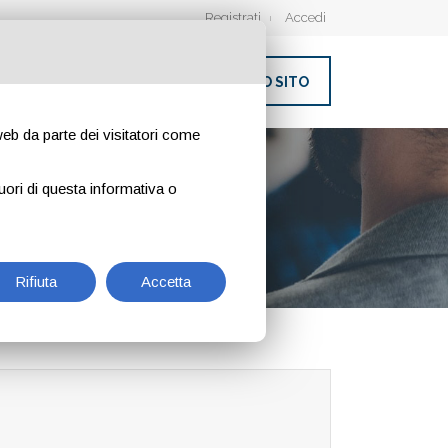
Registrati
Accedi
INSERISCI IL TUO SITO
 web da parte dei visitatori come
NO
uori di questa informativa o
Rifiuta
Accetta