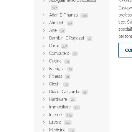
Abbigliamento E Accessori
Se sei 
Easypro
327
Affari E Finanza
professi
349
tipo. S
Alimenti
90
special
Arte
89
persona
Bambini E Ragazzi
21
Casa
397
CO
Computers
70
Cucina
33
Famiglia
20
Fitness
21
Giochi
24
Gioco D'azzardo
45
Hardware
42
Immobiliare
101
Internet
245
Lavoro
342
Medicina
109