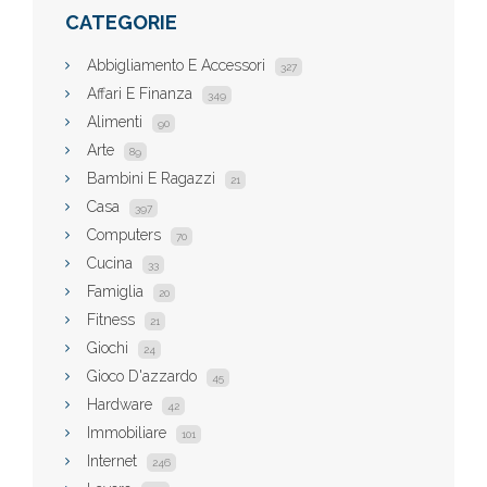
CATEGORIE
Abbigliamento E Accessori
327
Affari E Finanza
349
Alimenti
90
Arte
89
Bambini E Ragazzi
21
Casa
397
Computers
70
Cucina
33
Famiglia
20
Fitness
21
Giochi
24
Gioco D'azzardo
45
Hardware
42
Immobiliare
101
Internet
246