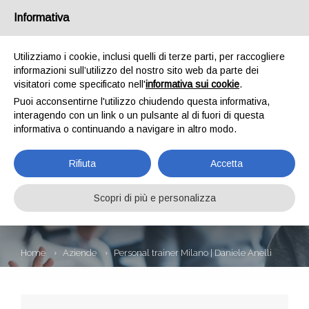
Informativa
Utilizziamo i cookie, inclusi quelli di terze parti, per raccogliere
informazioni sull’utilizzo del nostro sito web da parte dei
visitatori come specificato nell'
informativa sui cookie
.
Puoi acconsentirne l'utilizzo chiudendo questa informativa,
interagendo con un link o un pulsante al di fuori di questa
informativa o continuando a navigare in altro modo.
PERSONAL
Rifiuta
Accetta
TRAINER MILANO |
DANIELE ANELLI
Scopri di più e personalizza
Home
Aziende
Personal trainer Milano | Daniele Anelli