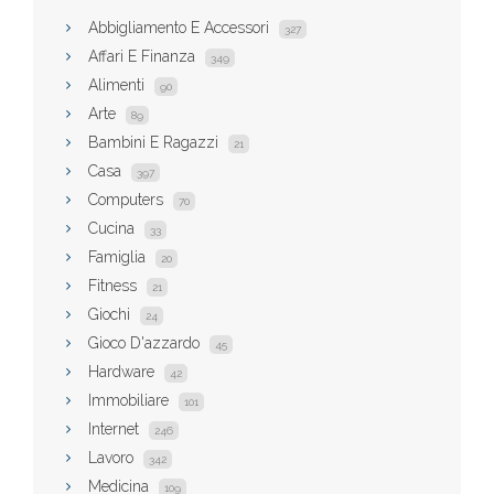
Abbigliamento E Accessori
327
Affari E Finanza
349
Alimenti
90
Arte
89
Bambini E Ragazzi
21
Casa
397
Computers
70
Cucina
33
Famiglia
20
Fitness
21
Giochi
24
Gioco D'azzardo
45
Hardware
42
Immobiliare
101
Internet
246
Lavoro
342
Medicina
109