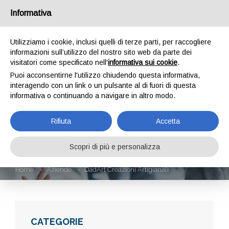
Informativa
Utilizziamo i cookie, inclusi quelli di terze parti, per raccogliere
informazioni sull’utilizzo del nostro sito web da parte dei
visitatori come specificato nell'
informativa sui cookie
.
Puoi acconsentirne l'utilizzo chiudendo questa informativa,
interagendo con un link o un pulsante al di fuori di questa
informativa o continuando a navigare in altro modo.
DADART CREAZIONI
Rifiuta
Accetta
ARTIGIANALI
Scopri di più e personalizza
Home
Aziende
DadArt Creazioni Artigianali
CATEGORIE