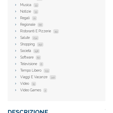
Musica
33
Notizie
33
Regali
21
Regionale
66
Ristoranti E Pizzerie
49
Salute
234
Shopping
252
Società
198
Software
82
Televisione
6
Tempo Libero
133
Viaggi E Vacanze
341
Video
15
Video Games
2
DESCRIZIONE