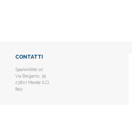
CONTATTI
SparkinWeb srl
Via Bergamo, 39
23807 Merate (LC)
Italy
nline gratis - Inserisci il tuo sito web e aumenta la popolarità sui motori di 