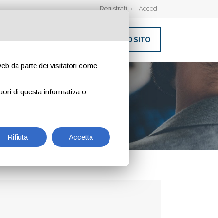
Registrati
Accedi
INSERISCI IL TUO SITO
 web da parte dei visitatori come
uori di questa informativa o
Rifiuta
Accetta