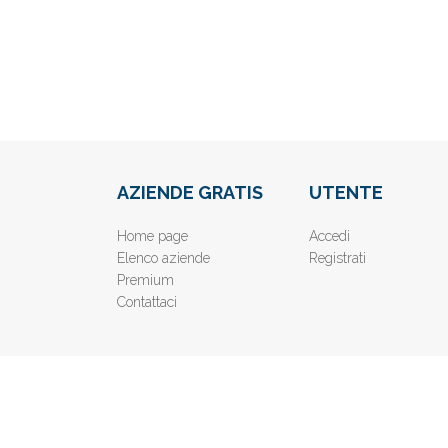
AZIENDE GRATIS
UTENTE
Home page
Accedi
Elenco aziende
Registrati
Premium
Contattaci
© 2019
www.AziendeGratis.it
- Elenco aziende e imprese o