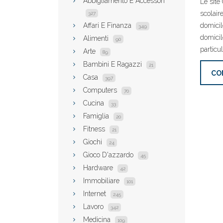
Abbigliamento E Accessori
Le site
scolair
327
Affari E Finanza
domicil
349
domicil
Alimenti
90
particul
Arte
89
Bambini E Ragazzi
21
CO
Casa
397
Computers
70
Cucina
33
Famiglia
20
Fitness
21
Giochi
24
Gioco D'azzardo
45
Hardware
42
Immobiliare
101
Internet
245
Lavoro
342
Medicina
109