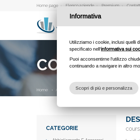
Home page
Elenco aziende
Premium
Contatt
Informativa
Utilizziamo i cookie, inclusi quelli 
specificato nell'
informativa sui co
COURSPEP
Puoi acconsentirne l'utilizzo chiud
continuando a navigare in altro m
Scopri di più e personalizza
Home
Aziende
Courspep
DES
CATEGORIE
cours