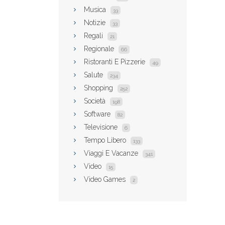
Musica
33
Notizie
33
Regali
21
Regionale
66
Ristoranti E Pizzerie
49
Salute
234
Shopping
252
Società
198
Software
82
Televisione
6
Tempo Libero
133
Viaggi E Vacanze
341
Video
15
Video Games
2