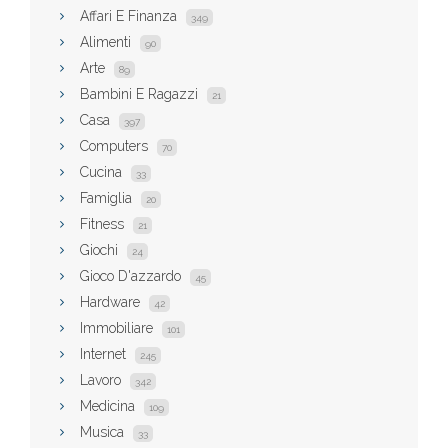
Affari E Finanza
349
Alimenti
90
Arte
89
Bambini E Ragazzi
21
Casa
397
Computers
70
Cucina
33
Famiglia
20
Fitness
21
Giochi
24
Gioco D'azzardo
45
Hardware
42
Immobiliare
101
Internet
245
Lavoro
342
Medicina
109
Musica
33