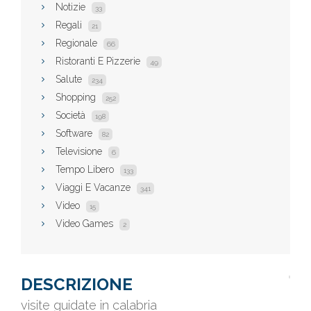
Notizie
33
Regali
21
Regionale
66
Ristoranti E Pizzerie
49
Salute
234
Shopping
252
Società
198
Software
82
Televisione
6
Tempo Libero
133
Viaggi E Vacanze
341
Video
15
Video Games
2
DESCRIZIONE
visite guidate in calabria