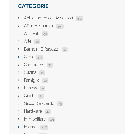
CATEGORIE
Abbigliamento E Accessori
327
Affari E Finanza
349
Alimenti
90
Arte
89
Bambini E Ragazzi
21
Casa
397
Computers
70
Cucina
33
Famiglia
20
Fitness
21
Giochi
24
Gioco D'azzardo
45
Hardware
42
Immobiliare
101
Internet
246