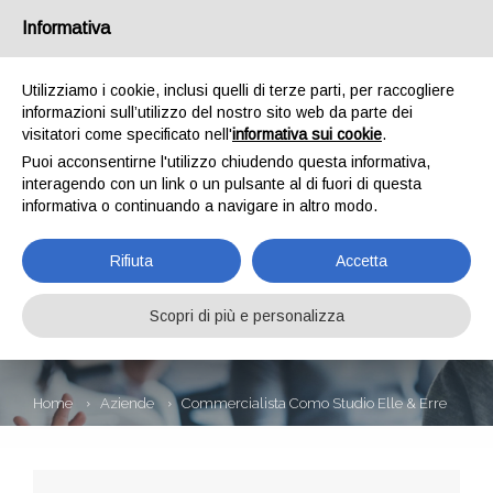
Informativa
Utilizziamo i cookie, inclusi quelli di terze parti, per raccogliere
informazioni sull’utilizzo del nostro sito web da parte dei
visitatori come specificato nell'
informativa sui cookie
.
Puoi acconsentirne l'utilizzo chiudendo questa informativa,
interagendo con un link o un pulsante al di fuori di questa
informativa o continuando a navigare in altro modo.
COMMERCIALISTA
Rifiuta
Accetta
COMO STUDIO ELLE
& ERRE
Scopri di più e personalizza
Home
Aziende
Commercialista Como Studio Elle & Erre