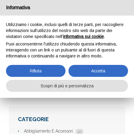
Informativa
Utilizziamo i cookie, inclusi quelli di terze parti, per raccogliere
informazioni sull’utilizzo del nostro sito web da parte dei
visitatori come specificato nell'
informativa sui cookie
.
Puoi acconsentirne l'utilizzo chiudendo questa informativa,
interagendo con un link o un pulsante al di fuori di questa
informativa o continuando a navigare in altro modo.
BLOG DI VIAGGI
Rifiuta
Accetta
Scopri di più e personalizza
Home
Aziende
Blog di viaggi
CATEGORIE
Abbigliamento E Accessori
327