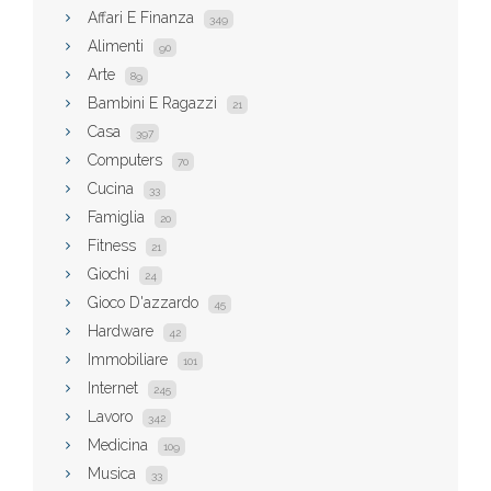
Affari E Finanza
349
Alimenti
90
Arte
89
Bambini E Ragazzi
21
Casa
397
Computers
70
Cucina
33
Famiglia
20
Fitness
21
Giochi
24
Gioco D'azzardo
45
Hardware
42
Immobiliare
101
Internet
245
Lavoro
342
Medicina
109
Musica
33