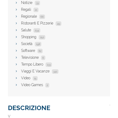
Notizie
33
Regali
21
Regionale
66
Ristoranti E Pizzerie
49
Salute
234
Shopping
252
Società
198
Software
82
Televisione
6
Tempo Libero
133
Viaggi E Vacanze
341
Video
15
Video Games
2
DESCRIZIONE
v