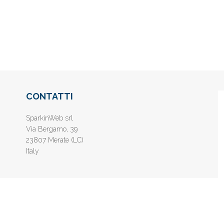
CONTATTI
SparkinWeb srl
Via Bergamo, 39
23807 Merate (LC)
Italy
nline gratis - Inserisci il tuo sito web e aumenta la popolarità sui motori di 