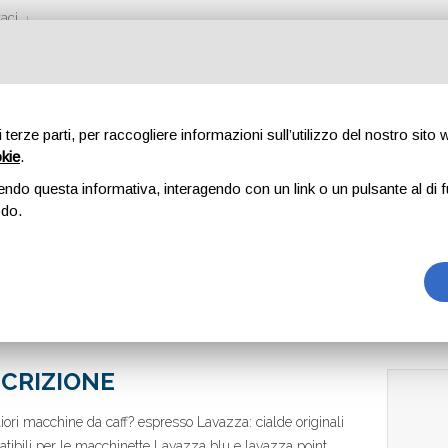
aci
di terze parti, per raccogliere informazioni sull’utilizzo del nostro sito
okie
.
CELR
endo questa informativa, interagendo con un link o un pulsante al di f
odo.
CRIZIONE
iori macchine da caff? espresso Lavazza: cialde originali
tibili per le macchinette Lavazza blu e lavazza point.