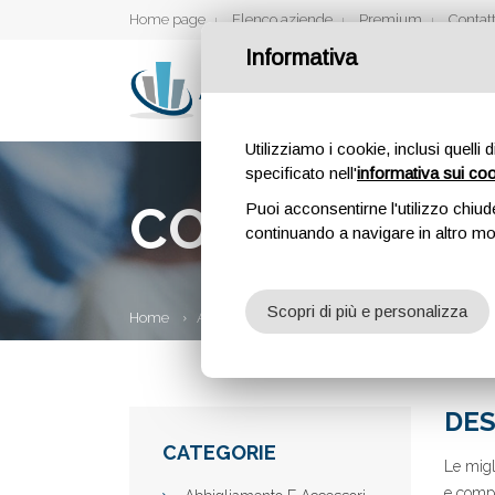
Home page
Elenco aziende
Premium
Contatt
Informativa
Utilizziamo i cookie, inclusi quelli 
specificato nell'
informativa sui co
COFFESERVI
Puoi acconsentirne l'utilizzo chiud
continuando a navigare in altro m
Scopri di più e personalizza
Home
Aziende
CoffeServiceLR
DES
CATEGORIE
Le migl
e compa