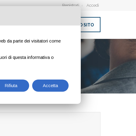
Registrati
Accedi
INSERISCI IL TUO SITO
 web da parte dei visitatori come
uori di questa informativa o
Rifiuta
Accetta