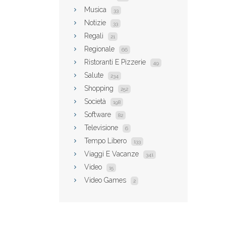
Musica
33
Notizie
33
Regali
21
Regionale
66
Ristoranti E Pizzerie
49
Salute
234
Shopping
252
Società
198
Software
82
Televisione
6
Tempo Libero
133
Viaggi E Vacanze
341
Video
15
Video Games
2