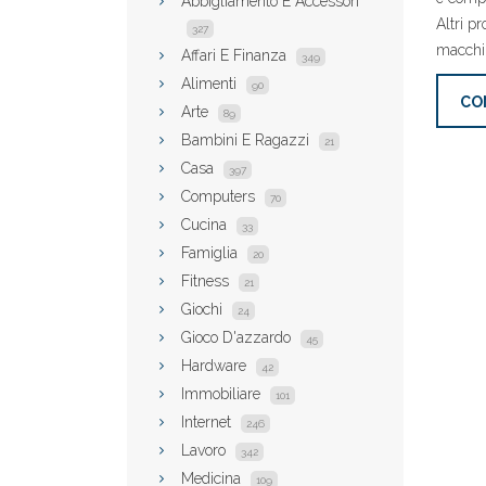
Abbigliamento E Accessori
Altri p
327
macchin
Affari E Finanza
349
Alimenti
90
CO
Arte
89
Bambini E Ragazzi
21
Casa
397
Computers
70
Cucina
33
Famiglia
20
Fitness
21
Giochi
24
Gioco D'azzardo
45
Hardware
42
Immobiliare
101
Internet
246
Lavoro
342
Medicina
109