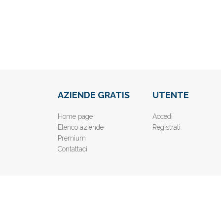
AZIENDE GRATIS
UTENTE
Home page
Accedi
Elenco aziende
Registrati
Premium
Contattaci
© 2019
www.AziendeGratis.it
- Elenco aziende e imprese o