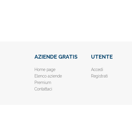
AZIENDE GRATIS
UTENTE
Home page
Accedi
Elenco aziende
Registrati
Premium
Contattaci
© 2019
www.AziendeGratis.it
- Elenco aziende e imprese o