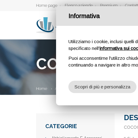
Home page
Elenco aziende
Premium
Contatt
Informativa
Utilizziamo i cookie, inclusi quelli 
specificato nell'
informativa sui co
COCOON DI
Puoi acconsentirne l'utilizzo chiud
continuando a navigare in altro m
Scopri di più e personalizza
Home
Aziende
Cocoon Dimagrimento
DES
CATEGORIE
cocoo