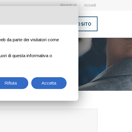
Registrati
Accedi
INSERISCI IL TUO SITO
 web da parte dei visitatori come
uori di questa informativa o
Rifiuta
Accetta