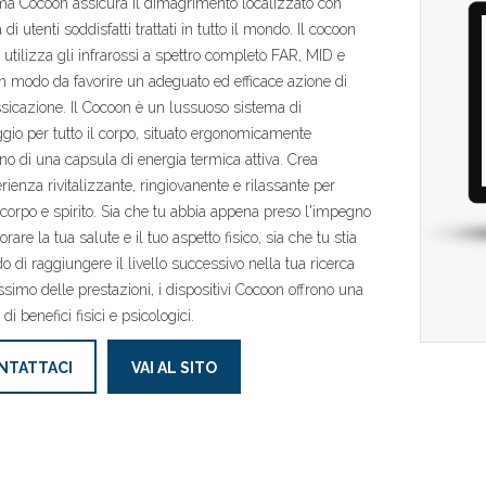
ema Cocoon assicura il dimagrimento localizzato con
 di utenti soddisfatti trattati in tutto il mondo. Il cocoon
utilizza gli infrarossi a spettro completo FAR, MID e
 modo da favorire un adeguato ed efficace azione di
ssicazione. Il Cocoon è un lussuoso sistema di
io per tutto il corpo, situato ergonomicamente
erno di una capsula di energia termica attiva. Crea
rienza rivitalizzante, ringiovanente e rilassante per
corpo e spirito. Sia che tu abbia appena preso l'impegno
orare la tua salute e il tuo aspetto fisico, sia che tu stia
o di raggiungere il livello successivo nella tua ricerca
simo delle prestazioni, i dispositivi Cocoon offrono una
di benefici fisici e psicologici.
NTATTACI
VAI AL SITO