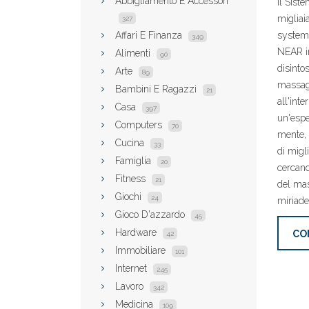
Abbigliamento E Accessori
Il Sist
migliaia
327
Affari E Finanza
system 
349
NEAR in
Alimenti
90
disinto
Arte
89
massagg
Bambini E Ragazzi
21
all'int
Casa
397
un'espe
Computers
70
mente, 
Cucina
33
di migli
Famiglia
20
cercand
Fitness
21
del mas
Giochi
24
miriade 
Gioco D'azzardo
45
Hardware
CO
42
Immobiliare
101
Internet
245
Lavoro
342
Medicina
109