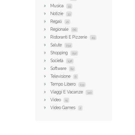
Musica
33
Notizie
33
Regali
21
Regionale
66
Ristoranti E Pizzerie
49
Salute
234
Shopping
252
Società
198
Software
82
Televisione
6
Tempo Libero
133
Viaggi E Vacanze
341
Video
15
Video Games
2