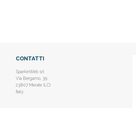
CONTATTI
SparkinWeb srl
Via Bergamo, 39
23807 Merate (LC)
Italy
nline gratis - Inserisci il tuo sito web e aumenta la popolarità sui motori di 