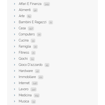
Affari E Finanza
349
Alimenti
90
Arte
89
Bambini E Ragazzi
21
Casa
397
Computers
70
Cucina
33
Famiglia
20
Fitness
21
Giochi
24
Gioco D'azzardo
45
Hardware
42
Immobiliare
101
Internet
246
Lavoro
342
Medicina
109
Musica
33