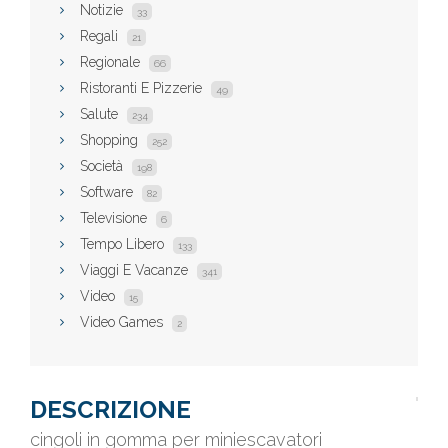
Notizie
33
Regali
21
Regionale
66
Ristoranti E Pizzerie
49
Salute
234
Shopping
252
Società
198
Software
82
Televisione
6
Tempo Libero
133
Viaggi E Vacanze
341
Video
15
Video Games
2
DESCRIZIONE
cingoli in gomma per miniescavatori