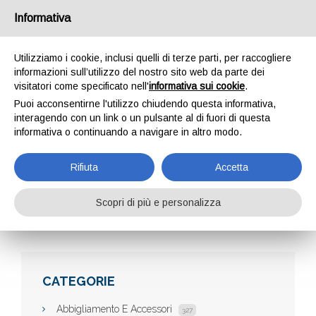
Informativa
Utilizziamo i cookie, inclusi quelli di terze parti, per raccogliere
informazioni sull’utilizzo del nostro sito web da parte dei
visitatori come specificato nell'
informativa sui cookie
.
Puoi acconsentirne l'utilizzo chiudendo questa informativa,
interagendo con un link o un pulsante al di fuori di questa
informativa o continuando a navigare in altro modo.
CINGOLI IN GOMMA
Rifiuta
Accetta
Scopri di più e personalizza
Home
Aziende
Cingoli in gomma
CATEGORIE
Abbigliamento E Accessori
327