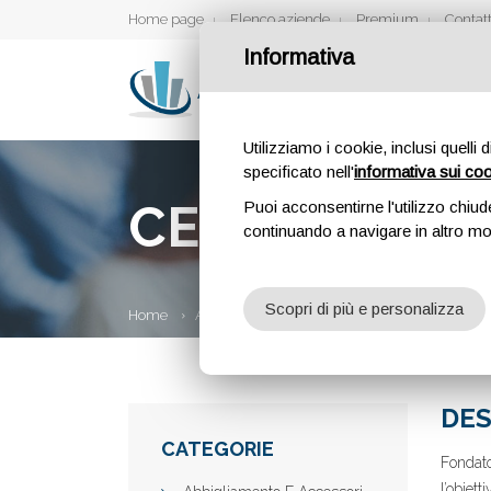
Home page
Elenco aziende
Premium
Contatt
Informativa
Utilizziamo i cookie, inclusi quelli 
specificato nell'
informativa sui co
CENTRO PSIC
Puoi acconsentirne l'utilizzo chiud
continuando a navigare in altro m
Scopri di più e personalizza
Home
Aziende
Centro Psicologia Insieme | Mila
DES
CATEGORIE
Fondato
l’obiett