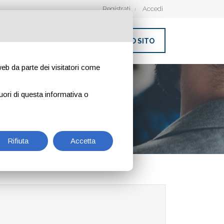
Registrati
Accedi
INSERISCI IL TUO SITO
 web da parte dei visitatori come
 MILANO
uori di questa informativa o
Rifiuta
Accetta