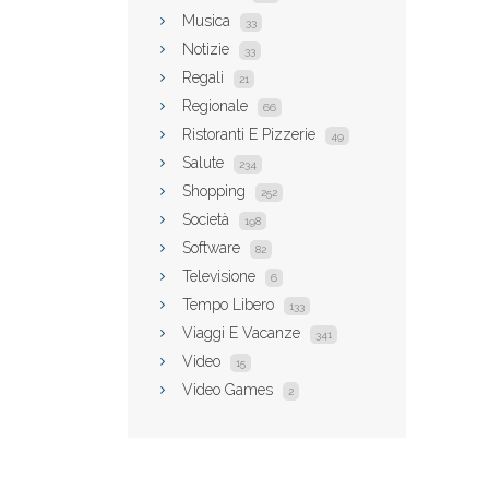
Musica
33
Notizie
33
Regali
21
Regionale
66
Ristoranti E Pizzerie
49
Salute
234
Shopping
252
Società
198
Software
82
Televisione
6
Tempo Libero
133
Viaggi E Vacanze
341
Video
15
Video Games
2