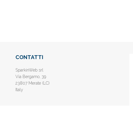
CONTATTI
SparkinWeb srl
Via Bergamo, 39
23807 Merate (LC)
Italy
nline gratis - Inserisci il tuo sito web e aumenta la popolarità sui motori di 