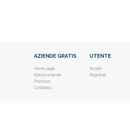
AZIENDE GRATIS
UTENTE
Home page
Accedi
Elenco aziende
Registrati
Premium
Contattaci
© 2019
www.AziendeGratis.it
- Elenco aziende e imprese o