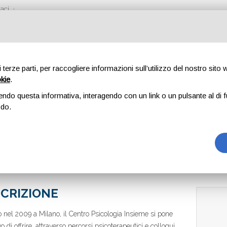
aci
di terze parti, per raccogliere informazioni sull’utilizzo del nostro sito
okie
.
OLOGIA INSIEME |
endo questa informativa, interagendo con un link o un pulsante al di f
odo.
no
CRIZIONE
 nel 2009 a Milano, il Centro Psicologia Insieme si pone
ivo di offrire, attraverso percorsi psicoterapeutici e colloqui