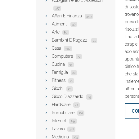
Abbigliamento E Accessori
di sost
327
trovano
Affari E Finanza
349
prevede
Alimenti
90
risoluzi
Arte
89
l’indivi
Bambini E Ragazzi
21
terapie
Casa
397
adolesce
Computers
70
appunta
Cucina
33
diffico
Famiglia
20
che sta
Fitness
Insieme
21
Giochi
affronta
24
persona
Gioco D'azzardo
45
Hardware
42
CO
Immobiliare
101
Internet
245
Lavoro
342
Medicina
109