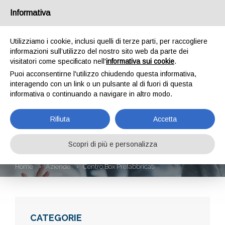
Informativa
Utilizziamo i cookie, inclusi quelli di terze parti, per raccogliere
informazioni sull’utilizzo del nostro sito web da parte dei
visitatori come specificato nell'
informativa sui cookie
.
Puoi acconsentirne l'utilizzo chiudendo questa informativa,
interagendo con un link o un pulsante al di fuori di questa
informativa o continuando a navigare in altro modo.
CENTRO BOX
Rifiuta
Accetta
PREFABBRICATI
Scopri di più e personalizza
Home
Aziende
Centro Box Prefabbricati
CATEGORIE