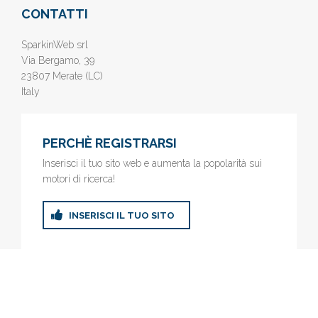
CONTATTI
SparkinWeb srl
Via Bergamo, 39
23807 Merate (LC)
Italy
PERCHÈ REGISTRARSI
Inserisci il tuo sito web e aumenta la popolarità sui
motori di ricerca!
INSERISCI IL TUO SITO
© 2019
www.AziendeGratis.it
- Elenco aziende e imprese online
gratis - Inserisci il tuo sito web e aumenta la popolarità sui motori
di ricerca!