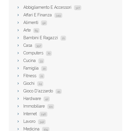
Abbigliamento E Accessori
327
Affari E Finanza
349
Alimenti
90
Arte
89
Bambini E Ragazzi
21
Casa
397
Computers
70
Cucina
33
Famiglia
20
Fitness
21
Giochi
24
Gioco D'azzardo
45
Hardware
42
Immobiliare
101
Internet
246
Lavoro
342
Medicina
109