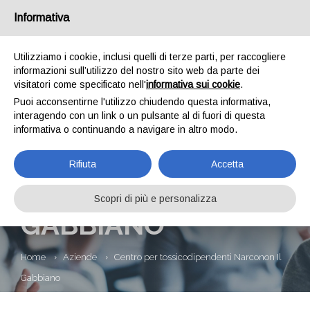
Informativa
Utilizziamo i cookie, inclusi quelli di terze parti, per raccogliere
informazioni sull’utilizzo del nostro sito web da parte dei
visitatori come specificato nell'
informativa sui cookie
.
Puoi acconsentirne l'utilizzo chiudendo questa informativa,
interagendo con un link o un pulsante al di fuori di questa
informativa o continuando a navigare in altro modo.
CENTRO PER
Rifiuta
Accetta
TOSSICODIPENDENTI
NARCONON IL
Scopri di più e personalizza
GABBIANO
Home
Aziende
Centro per tossicodipendenti Narconon Il
Gabbiano