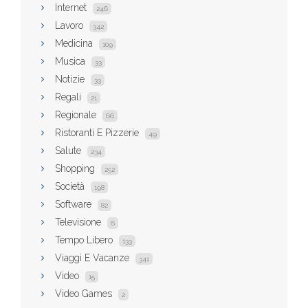
Internet
246
Lavoro
342
Medicina
109
Musica
33
Notizie
33
Regali
21
Regionale
66
Ristoranti E Pizzerie
49
Salute
234
Shopping
252
Società
198
Software
82
Televisione
6
Tempo Libero
133
Viaggi E Vacanze
341
Video
15
Video Games
2