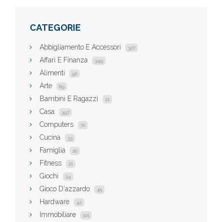
CATEGORIE
Abbigliamento E Accessori
327
Affari E Finanza
349
Alimenti
90
Arte
89
Bambini E Ragazzi
21
Casa
397
Computers
70
Cucina
33
Famiglia
20
Fitness
21
Giochi
24
Gioco D'azzardo
45
Hardware
42
Immobiliare
101