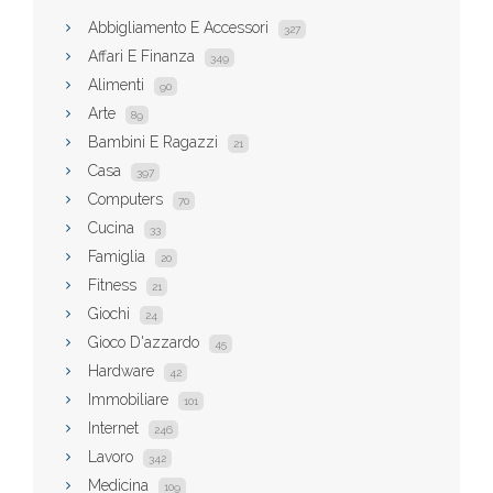
Abbigliamento E Accessori
327
Affari E Finanza
349
Alimenti
90
Arte
89
Bambini E Ragazzi
21
Casa
397
Computers
70
Cucina
33
Famiglia
20
Fitness
21
Giochi
24
Gioco D'azzardo
45
Hardware
42
Immobiliare
101
Internet
246
Lavoro
342
Medicina
109