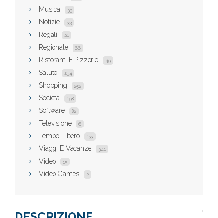
Musica
33
Notizie
33
Regali
21
Regionale
66
Ristoranti E Pizzerie
49
Salute
234
Shopping
252
Società
198
Software
82
Televisione
6
Tempo Libero
133
Viaggi E Vacanze
341
Video
15
Video Games
2
DESCRIZIONE