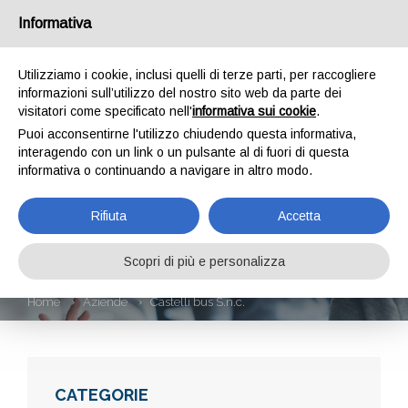
Informativa
Utilizziamo i cookie, inclusi quelli di terze parti, per raccogliere
informazioni sull’utilizzo del nostro sito web da parte dei
visitatori come specificato nell'
informativa sui cookie
.
Puoi acconsentirne l'utilizzo chiudendo questa informativa,
interagendo con un link o un pulsante al di fuori di questa
informativa o continuando a navigare in altro modo.
CASTELLI BUS
Rifiuta
Accetta
S.N.C.
Scopri di più e personalizza
Home
Aziende
Castelli bus S.n.c.
CATEGORIE