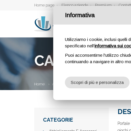
Home page
Elenco aziende
Premium
Contatt
Informativa
Utilizziamo i cookie, inclusi quelli 
specificato nell'
informativa sui co
CASINO BON
Puoi acconsentirne l'utilizzo chiud
continuando a navigare in altro m
Scopri di più e personalizza
Home
Aziende
Casino bonus senza deposito
DES
CATEGORIE
Portale
giochi 