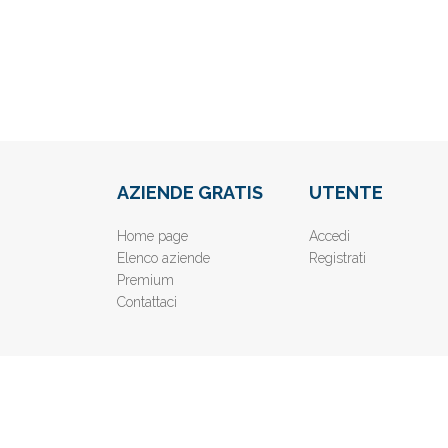
AZIENDE GRATIS
UTENTE
Home page
Accedi
Elenco aziende
Registrati
Premium
Contattaci
© 2019
www.AziendeGratis.it
- Elenco aziende e imprese o