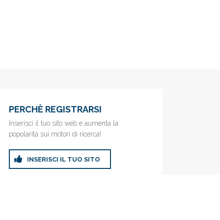
PERCHÈ REGISTRARSI
Inserisci il tuo sito web e aumenta la
popolarità sui motori di ricerca!
INSERISCI IL TUO SITO
ricerca!
Privacy Policy
|
Cookie Policy