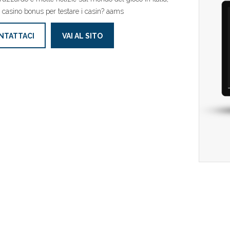
e casino bonus per testare i casin? aams
NTATTACI
VAI AL SITO