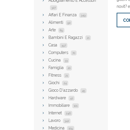
Abbigliamento E Accessori
novit? 
327
Affari E Finanza
349
CO
Alimenti
90
Arte
89
Bambini E Ragazzi
21
Casa
397
Computers
70
Cucina
33
Famiglia
20
Fitness
21
Giochi
24
Gioco D'azzardo
45
Hardware
42
Immobiliare
101
Internet
246
Lavoro
342
Medicina
109