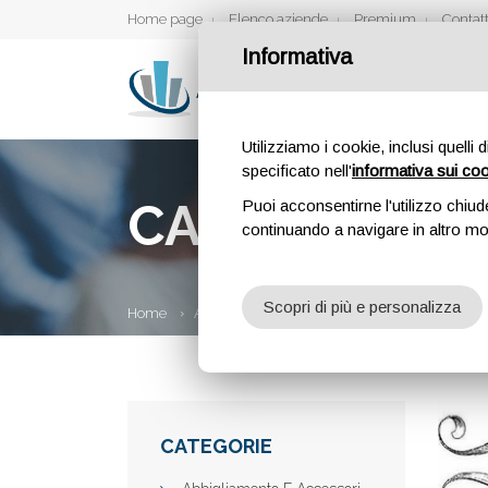
Home page
Elenco aziende
Premium
Contatt
Informativa
Utilizziamo i cookie, inclusi quelli 
specificato nell'
informativa sui co
CA' MLÒT DE
Puoi acconsentirne l'utilizzo chiud
continuando a navigare in altro m
Scopri di più e personalizza
Home
Aziende
Ca' Mlòt Design
CATEGORIE