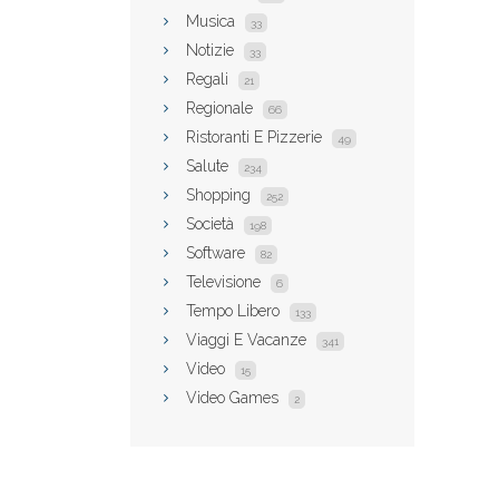
Musica
33
Notizie
33
Regali
21
Regionale
66
Ristoranti E Pizzerie
49
Salute
234
Shopping
252
Società
198
Software
82
Televisione
6
Tempo Libero
133
Viaggi E Vacanze
341
Video
15
Video Games
2