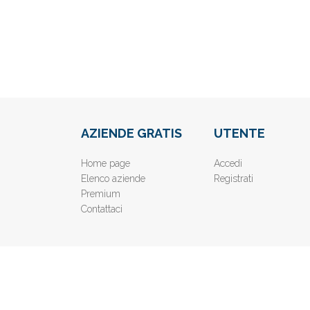
AZIENDE GRATIS
UTENTE
Home page
Accedi
Elenco aziende
Registrati
Premium
Contattaci
© 2019
www.AziendeGratis.it
- Elenco aziende e imprese o