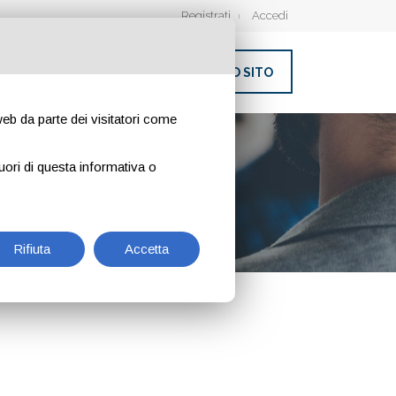
Registrati
Accedi
INSERISCI IL TUO SITO
 web da parte dei visitatori come
uori di questa informativa o
Rifiuta
Accetta