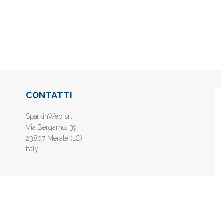
CONTATTI
SparkinWeb srl
Via Bergamo, 39
23807 Merate (LC)
Italy
nline gratis - Inserisci il tuo sito web e aumenta la popolarità sui motori di 