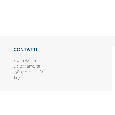
CONTATTI
SparkinWeb srl
Via Bergamo, 39
23807 Merate (LC)
Italy
nline gratis - Inserisci il tuo sito web e aumenta la popolarità sui motori di 