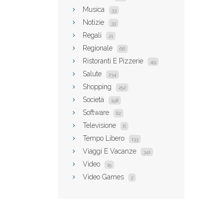
Musica
33
Notizie
33
Regali
21
Regionale
66
Ristoranti E Pizzerie
49
Salute
234
Shopping
252
Società
198
Software
82
Televisione
6
Tempo Libero
133
Viaggi E Vacanze
341
Video
15
Video Games
2