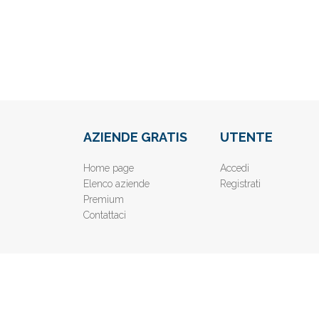
AZIENDE GRATIS
UTENTE
Home page
Accedi
Elenco aziende
Registrati
Premium
Contattaci
© 2019
www.AziendeGratis.it
- Elenco aziende e imprese o