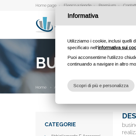
Home page
Elenco aziende
Premium
Contatt
Informativa
Utilizziamo i cookie, inclusi quelli 
specificato nell'
informativa sui co
BUSINESS C
Puoi acconsentirne l'utilizzo chiud
continuando a navigare in altro m
Scopri di più e personalizza
Home
Aziende
Business Cloud Solutions
DES
CATEGORIE
busin
reali