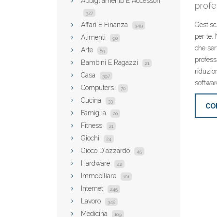
Abbigliamento E Accessori
profes
327
Affari E Finanza
Gestisc
349
per te.
Alimenti
90
che ser
Arte
89
profess
Bambini E Ragazzi
21
riduzio
Casa
397
softwar
Computers
70
Cucina
33
CO
Famiglia
20
Fitness
21
Giochi
24
Gioco D'azzardo
45
Hardware
42
Immobiliare
101
Internet
245
Lavoro
342
Medicina
109