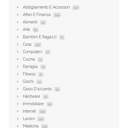
Abbigliamento E Accessori
327
Affari E Finanza
349
Alimenti
90
Arte
89
Bambini E Ragazzi
21
Casa
397
Computers
70
Cucina
33
Famiglia
20
Fitness
21
Giochi
24
Gioco D'azzardo
45
Hardware
42
Immobiliare
101
Internet
246
Lavoro
342
Medicina
109