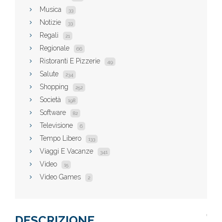
Musica
33
Notizie
33
Regali
21
Regionale
66
Ristoranti E Pizzerie
49
Salute
234
Shopping
252
Società
198
Software
82
Televisione
6
Tempo Libero
133
Viaggi E Vacanze
341
Video
15
Video Games
2
DESCRIZIONE