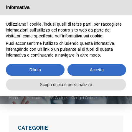
Informativa
Utilizziamo i cookie, inclusi quelli di terze parti, per raccogliere
informazioni sull’utilizzo del nostro sito web da parte dei
visitatori come specificato nell'
informativa sui cookie
.
Puoi acconsentirne l'utilizzo chiudendo questa informativa,
interagendo con un link o un pulsante al di fuori di questa
informativa o continuando a navigare in altro modo.
BSI GADGET –
Rifiuta
Accetta
GADGET ONLINE
Scopri di più e personalizza
Home
Aziende
BSI Gadget – Gadget Online
CATEGORIE