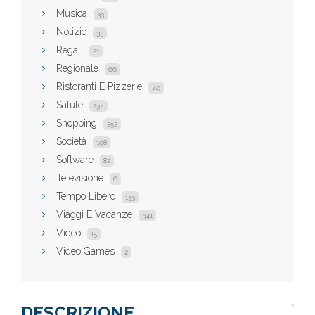
Musica
33
Notizie
33
Regali
21
Regionale
66
Ristoranti E Pizzerie
49
Salute
234
Shopping
252
Società
198
Software
82
Televisione
6
Tempo Libero
133
Viaggi E Vacanze
341
Video
15
Video Games
2
DESCRIZIONE