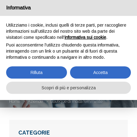
Informativa
Utilizziamo i cookie, inclusi quelli di terze parti, per raccogliere
informazioni sull’utilizzo del nostro sito web da parte dei
visitatori come specificato nell'
informativa sui cookie
.
Puoi acconsentirne l'utilizzo chiudendo questa informativa,
interagendo con un link o un pulsante al di fuori di questa
informativa o continuando a navigare in altro modo.
BOUTIQUE DI MODA
Rifiuta
Accetta
FEMMINILE
Scopri di più e personalizza
Home
Aziende
Boutique di moda femminile
CATEGORIE