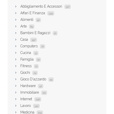
Abbigliamento E Accessori
327
Affari E Finanza
349
Alimenti
90
Arte
89
Bambini E Ragazzi
21
Casa
397
Computers
70
Cucina
33
Famiglia
20
Fitness
21
Giochi
24
Gioco D'azzardo
45
Hardware
42
Immobiliare
101
Internet
246
Lavoro
342
Medicina
109