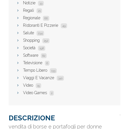
Notizie
33
Regali
21
Regionale
66
Ristoranti E Pizzerie
49
Salute
234
Shopping
252
Società
198
Software
82
Televisione
6
Tempo Libero
133
Viaggi E Vacanze
341
Video
15
Video Games
2
DESCRIZIONE
vendita di borse e portafogli per donne