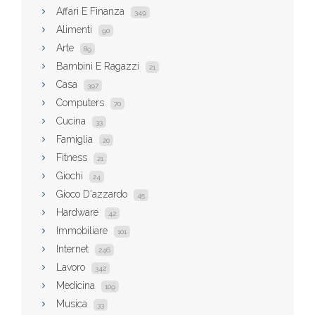
Affari E Finanza
349
Alimenti
90
Arte
89
Bambini E Ragazzi
21
Casa
397
Computers
70
Cucina
33
Famiglia
20
Fitness
21
Giochi
24
Gioco D'azzardo
45
Hardware
42
Immobiliare
101
Internet
246
Lavoro
342
Medicina
109
Musica
33