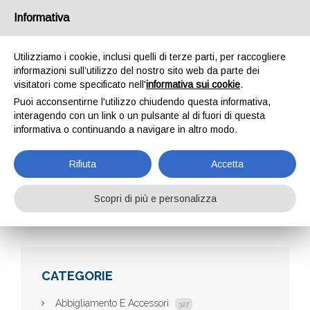
Informativa
Utilizziamo i cookie, inclusi quelli di terze parti, per raccogliere
informazioni sull’utilizzo del nostro sito web da parte dei
visitatori come specificato nell'
informativa sui cookie
.
Puoi acconsentirne l'utilizzo chiudendo questa informativa,
interagendo con un link o un pulsante al di fuori di questa
informativa o continuando a navigare in altro modo.
BORSE MODA SHOP
Rifiuta
Accetta
Scopri di più e personalizza
Home
Aziende
Borse moda shop
CATEGORIE
Abbigliamento E Accessori
327