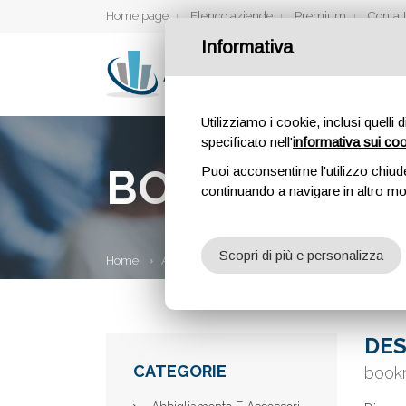
Home page
Elenco aziende
Premium
Contatt
Informativa
Utilizziamo i cookie, inclusi quelli 
specificato nell'
informativa sui co
BOOKMAKERS
Puoi acconsentirne l'utilizzo chiud
continuando a navigare in altro m
Scopri di più e personalizza
Home
Aziende
bookmakers italiani
DES
CATEGORIE
bookm