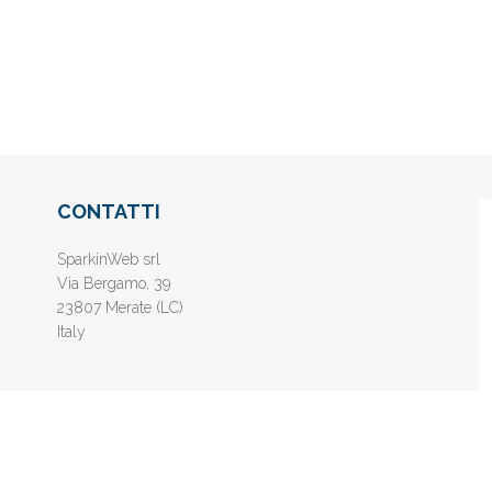
CONTATTI
SparkinWeb srl
Via Bergamo, 39
23807 Merate (LC)
Italy
nline gratis - Inserisci il tuo sito web e aumenta la popolarità sui motori di 