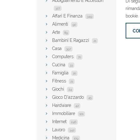
Abbigliamento E Accessori
Di segu
rimanda
327
Affari E Finanza
bookie.
349
Alimenti
90
CO
Arte
89
Bambini E Ragazzi
21
Casa
397
Computers
70
Cucina
33
Famiglia
20
Fitness
21
Giochi
24
Gioco D'azzardo
45
Hardware
42
Immobiliare
101
Internet
246
Lavoro
342
Medicina
109