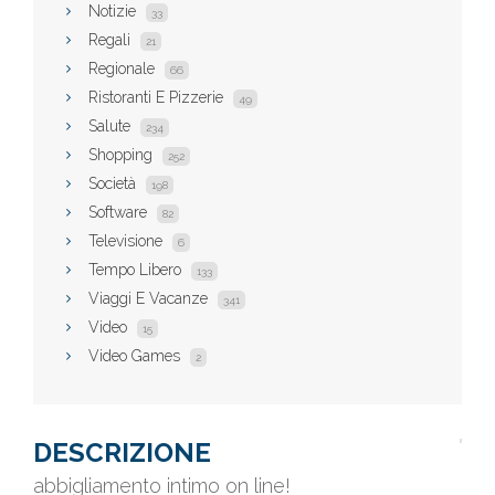
Notizie
33
Regali
21
Regionale
66
Ristoranti E Pizzerie
49
Salute
234
Shopping
252
Società
198
Software
82
Televisione
6
Tempo Libero
133
Viaggi E Vacanze
341
Video
15
Video Games
2
DESCRIZIONE
abbigliamento intimo on line!