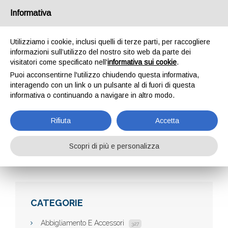
Informativa
Utilizziamo i cookie, inclusi quelli di terze parti, per raccogliere
informazioni sull’utilizzo del nostro sito web da parte dei
visitatori come specificato nell'
informativa sui cookie
.
Puoi acconsentirne l'utilizzo chiudendo questa informativa,
interagendo con un link o un pulsante al di fuori di questa
informativa o continuando a navigare in altro modo.
BODYPERFECT
Rifiuta
Accetta
Scopri di più e personalizza
Home
Aziende
Bodyperfect
CATEGORIE
Abbigliamento E Accessori
327