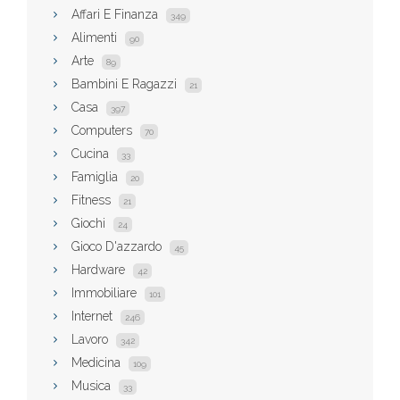
Affari E Finanza
349
Alimenti
90
Arte
89
Bambini E Ragazzi
21
Casa
397
Computers
70
Cucina
33
Famiglia
20
Fitness
21
Giochi
24
Gioco D'azzardo
45
Hardware
42
Immobiliare
101
Internet
246
Lavoro
342
Medicina
109
Musica
33