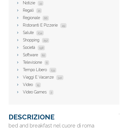
Notizie
33
Regali
21
Regionale
66
Ristoranti E Pizzerie
49
Salute
234
Shopping
252
Società
198
Software
82
Televisione
6
Tempo Libero
133
Viaggi E Vacanze
341
Video
15
Video Games
2
DESCRIZIONE
bed and breakfast nel cuore di roma