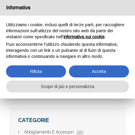
Informativa
Utilizziamo i cookie, inclusi quelli di terze parti, per raccogliere
informazioni sull’utilizzo del nostro sito web da parte dei
visitatori come specificato nell'
informativa sui cookie
.
Puoi acconsentirne l'utilizzo chiudendo questa informativa,
interagendo con un link o un pulsante al di fuori di questa
informativa o continuando a navigare in altro modo.
B&B ROMA CENTRO
Rifiuta
Accetta
Scopri di più e personalizza
Home
Aziende
B&B Roma Centro
CATEGORIE
Abbigliamento E Accessori
327