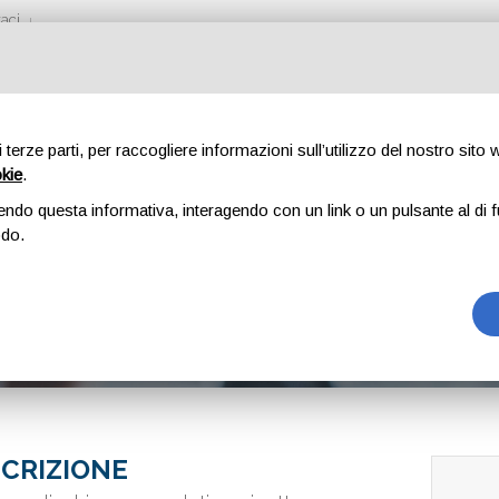
aci
di terze parti, per raccogliere informazioni sull’utilizzo del nostro sito
okie
.
ETTE SENZA GLUTI
endo questa informativa, interagendo con un link o un pulsante al di f
odo.
TOLLERANTI.
liaci e intolleranti.
CRIZIONE