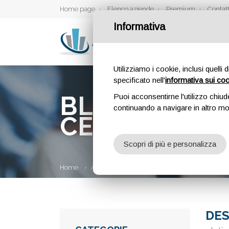
Home page
Elenco aziende
Premium
Contatt
Informativa
Utilizziamo i cookie, inclusi quelli 
specificato nell'
informativa sui co
BLOG DI RIC
Puoi acconsentirne l'utilizzo chiud
continuando a navigare in altro m
CELIACI E IN
Scopri di più e personalizza
Home
Aziende
Blog di ricette senza glutine per ce
DES