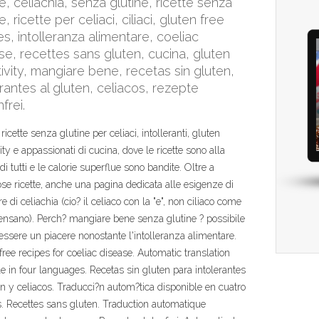
ne, celiachia, senza glutine, ricette senza
e, ricette per celiaci, ciliaci, gluten free
es, intolleranza alimentare, coeliac
se, recettes sans gluten, cucina, gluten
tivity, mangiare bene, recetas sin gluten,
erantes al gluten, celiacos, rezepte
frei.
ricette senza glutine per celiaci, intolleranti, gluten
ity e appassionati di cucina, dove le ricette sono alla
di tutti e le calorie superflue sono bandite. Oltre a
e ricette, anche una pagina dedicata alle esigenze di
re di celiachia (cio? il celiaco con la "e", non ciliaco come
ensano). Perch? mangiare bene senza glutine ? possibile
essere un piacere nonostante l'intolleranza alimentare.
free recipes for coeliac disease. Automatic translation
le in four languages. Recetas sin gluten para intolerantes
en y celiacos. Traducci?n autom?tica disponible en cuatro
. Recettes sans gluten. Traduction automatique