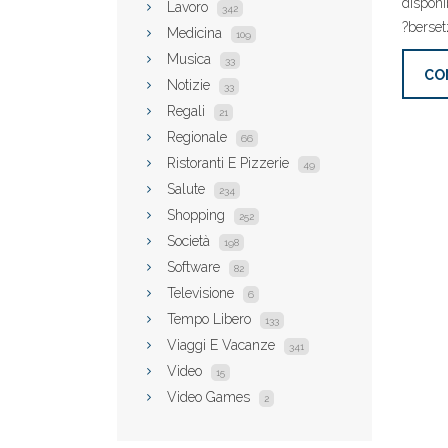
disponi
Lavoro
342
?berset
Medicina
109
Musica
33
CO
Notizie
33
Regali
21
Regionale
66
Ristoranti E Pizzerie
49
Salute
234
Shopping
252
Società
198
Software
82
Televisione
6
Tempo Libero
133
Viaggi E Vacanze
341
Video
15
Video Games
2