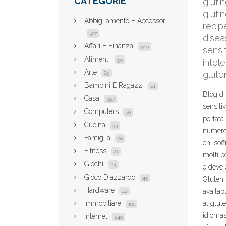
CATEGORIE
gluti
glutin
Abbigliamento E Accessori
recip
327
disea
Affari E Finanza
349
sensi
Alimenti
90
intol
Arte
gluten
89
Bambini E Ragazzi
21
Blog di 
Casa
397
sensitiv
Computers
70
portata 
Cucina
33
numeros
Famiglia
20
chi soff
Fitness
21
molti p
Giochi
24
e deve 
Gioco D'azzardo
45
Gluten 
Hardware
availab
42
Immobiliare
al glut
101
idiomas
Internet
245