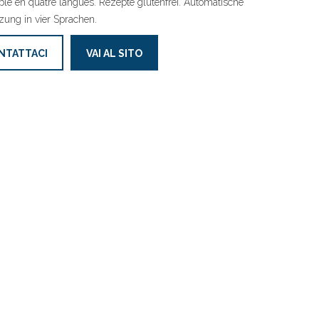
ble en quatre langues. Rezepte glutenfrei. Automatische
zung in vier Sprachen.
NTATTACI
VAI AL SITO