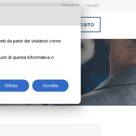
Registrati
Accedi
INSERISCI IL TUO SITO
 web da parte dei visitatori come
NE PER
uori di questa informativa o
Rifiuta
Accetta