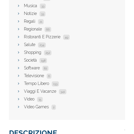
Musica
33
Notizie
33
Regali
21
Regionale
66
Ristoranti E Pizzerie
49
Salute
234
Shopping
252
Società
198
Software
82
Televisione
6
Tempo Libero
133
Viaggi E Vacanze
341
Video
15
Video Games
2
DESCRIZIONE