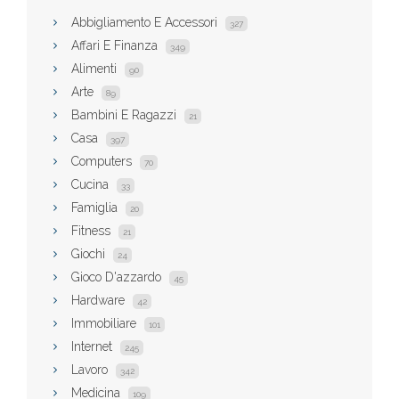
Abbigliamento E Accessori
327
Affari E Finanza
349
Alimenti
90
Arte
89
Bambini E Ragazzi
21
Casa
397
Computers
70
Cucina
33
Famiglia
20
Fitness
21
Giochi
24
Gioco D'azzardo
45
Hardware
42
Immobiliare
101
Internet
245
Lavoro
342
Medicina
109