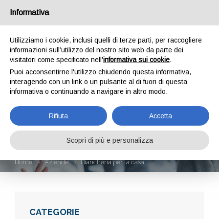
Informativa
Utilizziamo i cookie, inclusi quelli di terze parti, per raccogliere
informazioni sull’utilizzo del nostro sito web da parte dei
visitatori come specificato nell'
informativa sui cookie
.
Puoi acconsentirne l'utilizzo chiudendo questa informativa,
interagendo con un link o un pulsante al di fuori di questa
informativa o continuando a navigare in altro modo.
BIANCHERIA PER LA
Rifiuta
Accetta
CASA
Scopri di più e personalizza
Home
Aziende
Biancheria per la casa
CATEGORIE