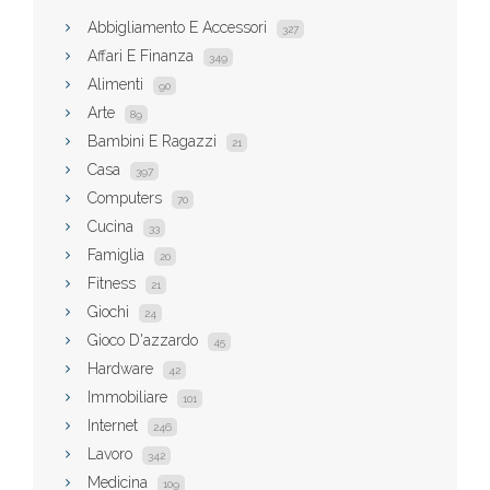
Abbigliamento E Accessori
327
Affari E Finanza
349
Alimenti
90
Arte
89
Bambini E Ragazzi
21
Casa
397
Computers
70
Cucina
33
Famiglia
20
Fitness
21
Giochi
24
Gioco D'azzardo
45
Hardware
42
Immobiliare
101
Internet
246
Lavoro
342
Medicina
109