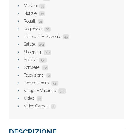
Musica
33
Notizie
33
Regali
21
Regionale
66
Ristoranti E Pizzerie
49
Salute
234
Shopping
252
Società
198
Software
82
Televisione
6
Tempo Libero
133
Viaggi E Vacanze
341
Video
15
Video Games
2
DESCRIZIONE