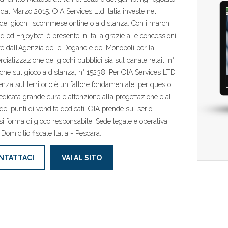
ia dal Marzo 2015. OIA Services Ltd Italia investe nel
 dei giochi, scommese online o a distanza. Con i marchi
d ed Enjoybet, è presente in Italia grazie alle concessioni
ate dall’Agenzia delle Dogane e dei Monopoli per la
ializzazione dei giochi pubblici sia sul canale retail, n°
che sul gioco a distanza, n° 15238. Per OIA Services LTD
enza sul territorio è un fattore fondamentale, per questo
edicata grande cura e attenzione alla progettazione e al
dei punti di vendita dedicati. OIA prende sul serio
si forma di gioco responsabile. Sede legale e operativa
Domicilio fiscale Italia - Pescara.
NTATTACI
VAI AL SITO