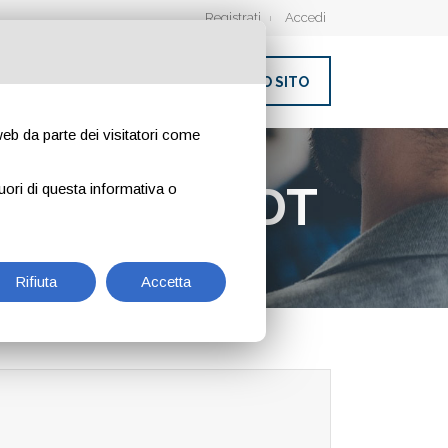
Registrati
Accedi
INSERISCI IL TUO SITO
 web da parte dei visitatori come
SERVICES LDT
uori di questa informativa o
Rifiuta
Accetta