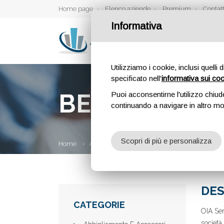
Home page
Elenco aziende
Premium
Contatt
Informativa
Utilizziamo i cookie, inclusi quelli 
specificato nell'
informativa sui co
BETALAND E 
Puoi acconsentirne l'utilizzo chiud
continuando a navigare in altro m
Scopri di più e personalizza
Home
Aziende
Betaland e Enjoybet di OIA Servi
DES
CATEGORIE
OIA Ser
società