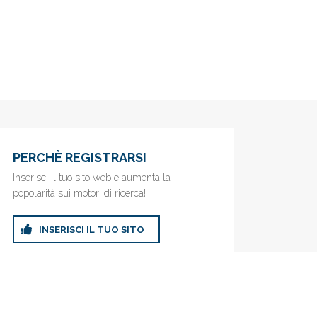
PERCHÈ REGISTRARSI
Inserisci il tuo sito web e aumenta la
popolarità sui motori di ricerca!
INSERISCI IL TUO SITO
ricerca!
Privacy Policy
|
Cookie Policy