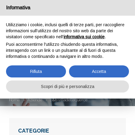
Informativa
Utilizziamo i cookie, inclusi quelli di terze parti, per raccogliere
informazioni sull’utilizzo del nostro sito web da parte dei
visitatori come specificato nell'
informativa sui cookie
.
Puoi acconsentirne l'utilizzo chiudendo questa informativa,
interagendo con un link o un pulsante al di fuori di questa
informativa o continuando a navigare in altro modo.
B&B
Rifiuta
Accetta
VILLADELLEQUERCE
Scopri di più e personalizza
Home
Aziende
b&b villadellequerce
CATEGORIE