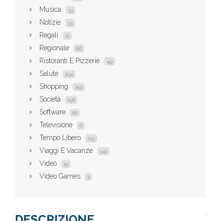
Musica
33
Notizie
33
Regali
21
Regionale
66
Ristoranti E Pizzerie
49
Salute
234
Shopping
252
Società
198
Software
82
Televisione
6
Tempo Libero
133
Viaggi E Vacanze
341
Video
15
Video Games
2
DESCRIZIONE