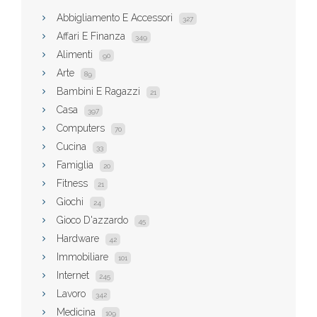
Abbigliamento E Accessori
327
Affari E Finanza
349
Alimenti
90
Arte
89
Bambini E Ragazzi
21
Casa
397
Computers
70
Cucina
33
Famiglia
20
Fitness
21
Giochi
24
Gioco D'azzardo
45
Hardware
42
Immobiliare
101
Internet
245
Lavoro
342
Medicina
109