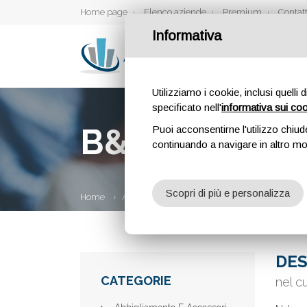
Home page
Elenco aziende
Premium
Contatt
Informativa
Utilizziamo i cookie, inclusi quelli 
specificato nell'
informativa sui co
B&B SGUARD
Puoi acconsentirne l'utilizzo chiud
continuando a navigare in altro m
Scopri di più e personalizza
Home
Aziende
B&B Sguardo sul Duomo
DES
CATEGORIE
nel c