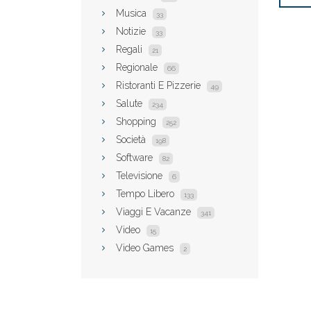
Musica
33
Notizie
33
Regali
21
Regionale
66
Ristoranti E Pizzerie
49
Salute
234
Shopping
252
Società
198
Software
82
Televisione
6
Tempo Libero
133
Viaggi E Vacanze
341
Video
15
Video Games
2