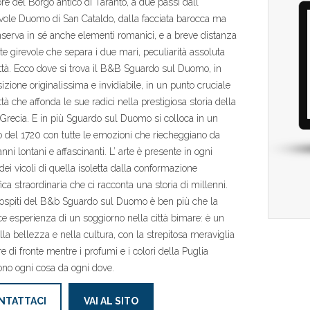
re del Borgo antico di Taranto, a due passi dall’
vole Duomo di San Cataldo, dalla facciata barocca ma
serva in sé anche elementi romanici, e a breve distanza
te girevole che separa i due mari, peculiarità assoluta
ittà. Ecco dove si trova il B&B Sguardo sul Duomo, in
izione originalissima e invidiabile, in un punto cruciale
ttà che affonda le sue radici nella prestigiosa storia della
recia. E in più Sguardo sul Duomo si colloca in un
 del 1720 con tutte le emozioni che riecheggiano da
nni lontani e affascinanti. L’ arte è presente in ogni
dei vicoli di quella isoletta dalla conformazione
ica straordinaria che ci racconta una storia di millenni.
ospiti del B&b Sguardo sul Duomo è ben più che la
e esperienza di un soggiorno nella città bimare: è un
ella bellezza e nella cultura, con la strepitosa meraviglia
e di fronte mentre i profumi e i colori della Puglia
no ogni cosa da ogni dove.
NTATTACI
VAI AL SITO