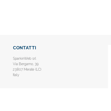
CONTATTI
SparkinWeb srl
Via Bergamo, 39
23807 Merate (LC)
Italy
nline gratis - Inserisci il tuo sito web e aumenta la popolarità sui motori di 