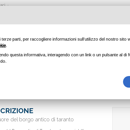
aci
di terze parti, per raccogliere informazioni sull’utilizzo del nostro sito
okie
.
O SUL DUOMO
endo questa informativa, interagendo con un link o un pulsante al di f
odo.
CRIZIONE
uore del borgo antico di taranto