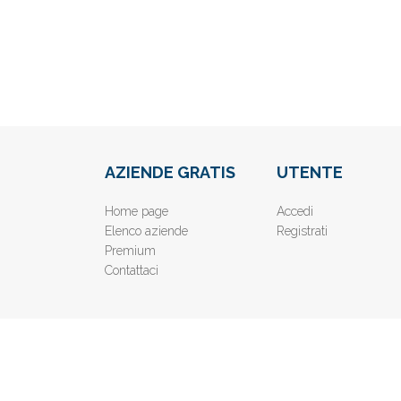
AZIENDE GRATIS
UTENTE
Home page
Accedi
Elenco aziende
Registrati
Premium
Contattaci
© 2019
www.AziendeGratis.it
- Elenco aziende e imprese o