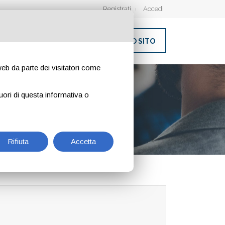
Registrati
Accedi
INSERISCI IL TUO SITO
 web da parte dei visitatori come
uori di questa informativa o
Rifiuta
Accetta