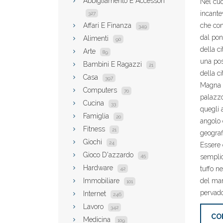
Abbigliamento E Accessori
Nel cuo
incante
327
Affari E Finanza
che con
349
dal pon
Alimenti
90
della c
Arte
89
una pos
Bambini E Ragazzi
21
della ci
Casa
397
Magna G
Computers
70
palazzo
Cucina
33
quegli a
Famiglia
20
angolo 
Fitness
21
geograf
Giochi
24
Essere 
Gioco D'azzardo
45
semplic
Hardware
tuffo n
42
Immobiliare
del mar
101
pervado
Internet
246
Lavoro
342
CO
Medicina
109