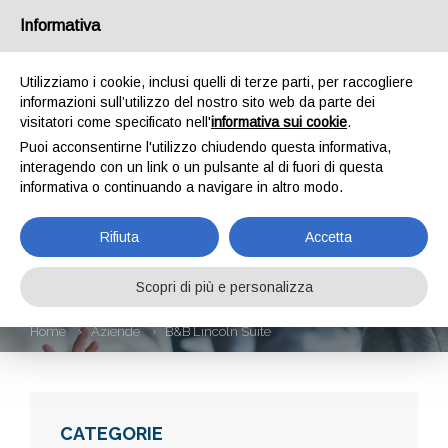
Informativa
Utilizziamo i cookie, inclusi quelli di terze parti, per raccogliere
informazioni sull’utilizzo del nostro sito web da parte dei
visitatori come specificato nell'
informativa sui cookie
.
Puoi acconsentirne l'utilizzo chiudendo questa informativa,
interagendo con un link o un pulsante al di fuori di questa
informativa o continuando a navigare in altro modo.
B&B LINCOLN
Rifiuta
Accetta
SUITE
Scopri di più e personalizza
Home
Aziende
B&B Lincoln Suite
CATEGORIE