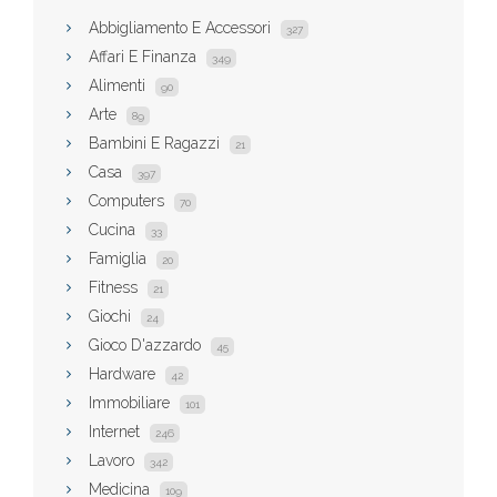
Abbigliamento E Accessori
327
Affari E Finanza
349
Alimenti
90
Arte
89
Bambini E Ragazzi
21
Casa
397
Computers
70
Cucina
33
Famiglia
20
Fitness
21
Giochi
24
Gioco D'azzardo
45
Hardware
42
Immobiliare
101
Internet
246
Lavoro
342
Medicina
109