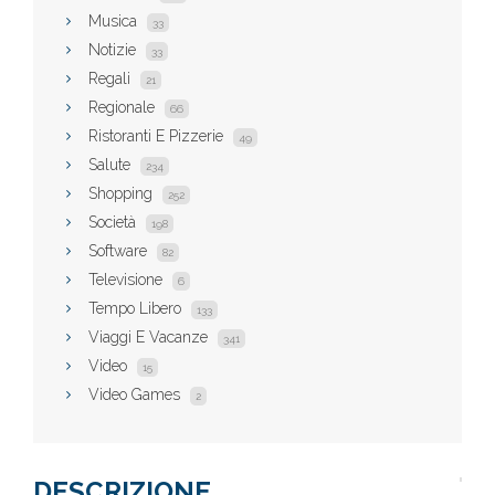
Musica
33
Notizie
33
Regali
21
Regionale
66
Ristoranti E Pizzerie
49
Salute
234
Shopping
252
Società
198
Software
82
Televisione
6
Tempo Libero
133
Viaggi E Vacanze
341
Video
15
Video Games
2
DESCRIZIONE