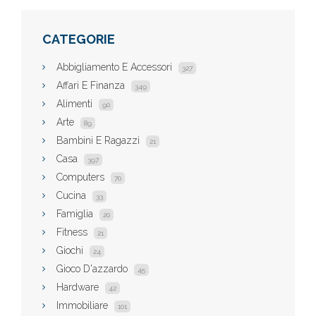
CATEGORIE
Abbigliamento E Accessori
327
Affari E Finanza
349
Alimenti
90
Arte
89
Bambini E Ragazzi
21
Casa
397
Computers
70
Cucina
33
Famiglia
20
Fitness
21
Giochi
24
Gioco D'azzardo
45
Hardware
42
Immobiliare
101