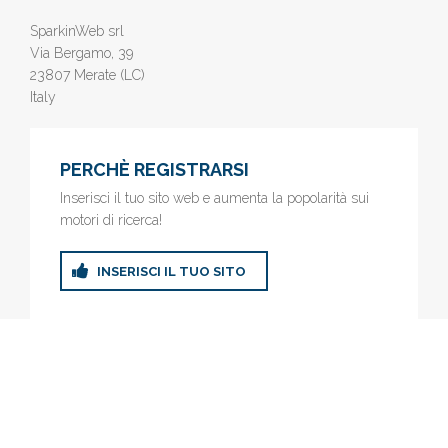
SparkinWeb srl
Via Bergamo, 39
23807 Merate (LC)
Italy
PERCHÈ REGISTRARSI
Inserisci il tuo sito web e aumenta la popolarità sui
motori di ricerca!
INSERISCI IL TUO SITO
© 2019
www.AziendeGratis.it
- Elenco aziende e imprese online
gratis - Inserisci il tuo sito web e aumenta la popolarità sui motori
di ricerca!
Privacy Policy
|
Cookie Policy
(Personalizza)