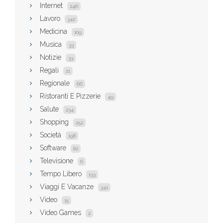
Internet
246
Lavoro
342
Medicina
109
Musica
33
Notizie
33
Regali
21
Regionale
66
Ristoranti E Pizzerie
49
Salute
234
Shopping
252
Società
198
Software
82
Televisione
6
Tempo Libero
133
Viaggi E Vacanze
341
Video
15
Video Games
2