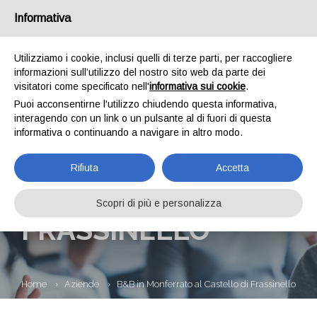
Informativa
Utilizziamo i cookie, inclusi quelli di terze parti, per raccogliere
informazioni sull’utilizzo del nostro sito web da parte dei
visitatori come specificato nell'
informativa sui cookie
.
Puoi acconsentirne l'utilizzo chiudendo questa informativa,
interagendo con un link o un pulsante al di fuori di questa
informativa o continuando a navigare in altro modo.
B&B IN
Rifiuta
Accetta
MONFERRATO AL
CASTELLO DI
Scopri di più e personalizza
FRASSINELLO
Home
Aziende
B&B in Monferrato al Castello di Frassinello