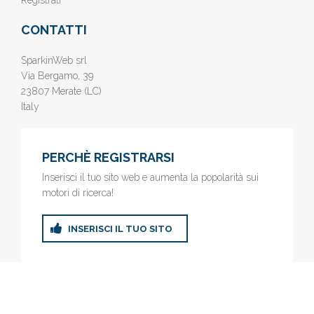
Registrati
CONTATTI
SparkinWeb srl
Via Bergamo, 39
23807 Merate (LC)
Italy
PERCHÈ REGISTRARSI
Inserisci il tuo sito web e aumenta la popolarità sui
motori di ricerca!
INSERISCI IL TUO SITO
© 2019
www.AziendeGratis.it
- Elenco aziende e imprese online