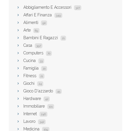
Abbigliamento E Accessori
327
Affari E Finanza
349
Alimenti
90
Arte
89
Bambini E Ragazzi
21
Casa
397
Computers
70
Cucina
33
Famiglia
20
Fitness
21
Giochi
24
Gioco D'azzardo
45
Hardware
42
Immobiliare
101
Internet
246
Lavoro
342
Medicina
109