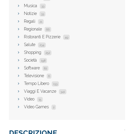
Musica
33
Notizie
33
Regali
21
Regionale
66
Ristoranti E Pizzerie
49
Salute
234
Shopping
252
Società
198
Software
82
Televisione
6
Tempo Libero
133
Viaggi E Vacanze
341
Video
15
Video Games
2
DESCRIZIONE